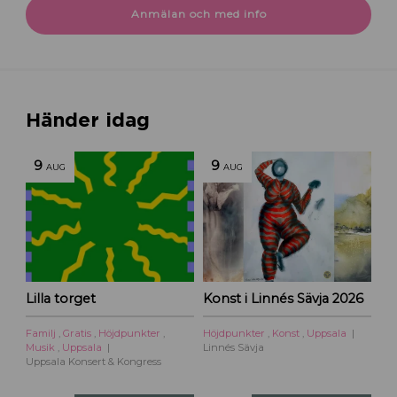
Anmälan och med info
Händer idag
9
9
AUG
AUG
Lilla torget
Konst i Linnés Sävja 2026
Familj
,
Gratis
,
Höjdpunkter
,
Höjdpunkter
,
Konst
,
Uppsala
Musik
,
Uppsala
Linnés Sävja
Uppsala Konsert & Kongress