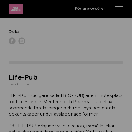
För annonsörer
Dela
Life-Pub
Lästid: 1 minut
LIFE-PUB (tidigare kallad BIO-PUB) är en mötesplats
för Life Science, Medtech och Pharma . Ta del av
spännande föreläsningar och möt nya och gamla
bekantskaper under avslappnade former.
På LIFE-PUB erbjuder vi inspiration, framåtblickar
och dialog med dem som har idéer för hur vi kan