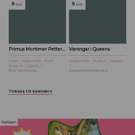
9
9
AUG
AUG
Primus Mortimer Pettersson
Visningar i Queens
Gratis
,
Höjdpunkter
,
Konst
,
Höjdpunkter
,
Museum
,
Uppsala
Museum
,
Uppsala
Bror Hjorths Hus
Uppsala slottshistoriska
Tillbaka till kalendern
Reklam