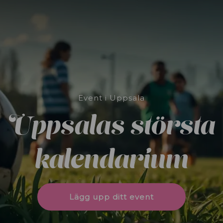
Event i Uppsala
Uppsalas största
kalendarium
Lägg upp ditt event