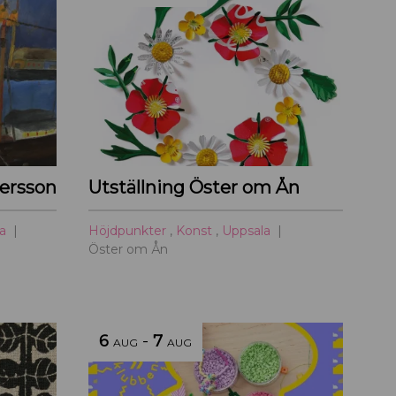
ersson
Utställning Öster om Ån
la
Höjdpunkter
,
Konst
,
Uppsala
Öster om Ån
6
-
7
AUG
AUG