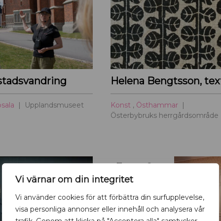
 stadsvandring
sala
Upplandsmuseet
Konst
,
Östhammar
Österbybruks herrgårdsområde
7
-
8
AUG
AUG
Vi värnar om din integritet
Vi använder cookies för att förbättra din surfupplevelse,
visa personliga annonser eller innehåll och analysera vår