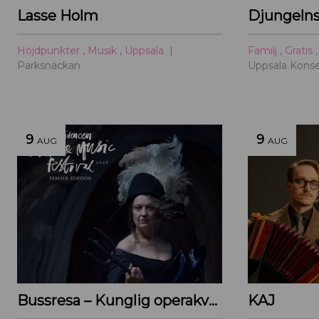
Lasse Holm
Höjdpunkter
,
Musik
,
Uppsala
Familj
,
Gratis
Parksnäckan
Uppsala Konse
9
9
AUG
AUG
Bussresa – Kunglig operakväll vid Ulriksdal 2026
KAJ