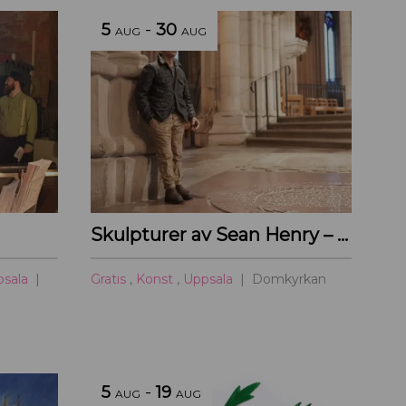
5
-
30
AUG
AUG
Skulpturer av Sean Henry – Domkyrkan
psala
Gratis
,
Konst
,
Uppsala
Domkyrkan
5
-
19
AUG
AUG