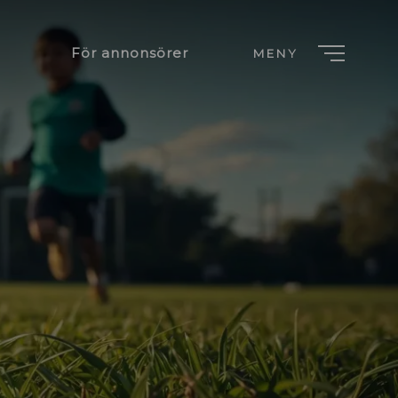
För annonsörer
MENY