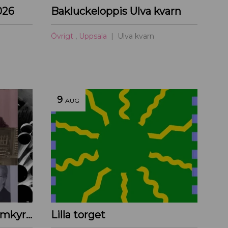
026
Bakluckeloppis Ulva kvarn
Övrigt
,
Uppsala
Ulva kvarn
9
AUG
Orgelkonsertserie i Domkyrkan
Lilla torget