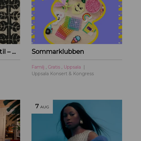
Helena Bengtsson, textil – Österbybruks herrgårdsområde
Sommarklubben
Familj
,
Gratis
,
Uppsala
Uppsala Konsert & Kongress
7
AUG