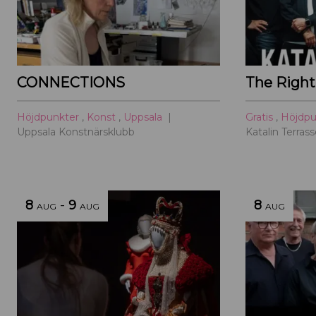
CONNECTIONS
The Right
Höjdpunkter
,
Konst
,
Uppsala
Gratis
,
Höjdp
Uppsala Konstnärsklubb
Katalin Terras
8
-
9
8
AUG
AUG
AUG