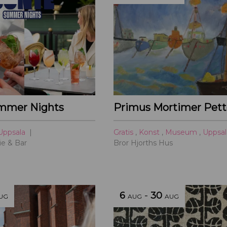
mmer Nights
Primus Mortimer Pett
Uppsala
Gratis
,
Konst
,
Museum
,
Uppsa
ie & Bar
Bror Hjorths Hus
6
-
30
UG
AUG
AUG