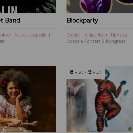
et Band
Blockparty
unkter
,
Musik
,
Uppsala
Gratis
,
Höjdpunkter
,
Uppsala
sen
Uppsala Konsert & Kongress
8
-
9
AUG
AUG