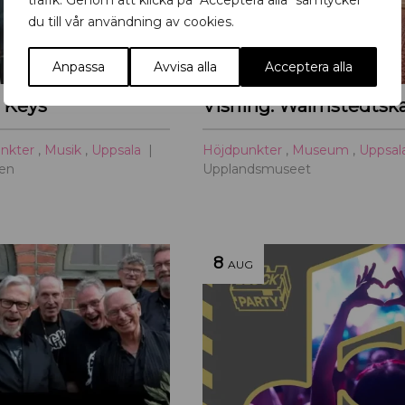
trafik. Genom att klicka på "Acceptera alla" samtycker
du till vår användning av cookies.
Anpassa
Avvisa alla
Acceptera alla
 Keys
unkter
,
Musik
,
Uppsala
Höjdpunkter
,
Museum
,
Uppsal
sen
Upplandsmuseet
8
AUG