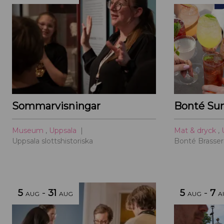
Sommarvisningar
Bonté Su
Museum
,
Uppsala
Mat & dryck
,
Uppsala slottshistoriska
Bonté Brasser
5
-
31
5
-
7
AUG
AUG
AUG
A