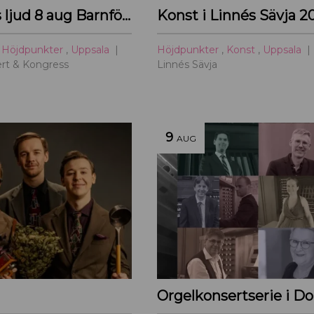
Djungelns ljud 8 aug Barnföreställning
Konst i Linnés Sävja 2
,
Höjdpunkter
,
Uppsala
Höjdpunkter
,
Konst
,
Uppsala
rt & Kongress
Linnés Sävja
9
AUG