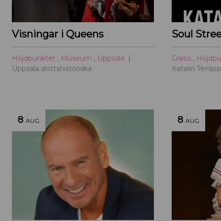
Visningar i Queens
Soul Stre
Höjdpunkter
,
Museum
,
Uppsala
Gratis
,
Höjdp
Uppsala slottshistoriska
Katalin Terras
8
8
AUG
AUG