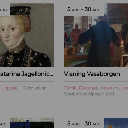
5
-
30
AUG
AUG
AUG
Utställn: Katarina Jagellonica i Domkyrkan
Visning Vasaborgen
,
Uppsala
Domkyrkan
Familj
,
Föredrag
,
Museum
,
Up
Vasaborgen Uppsala slott
5
-
30
AUG
AUG
AUG