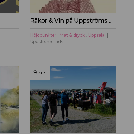
Räkor & Vin på Uppströms Fisk
Höjdpunkter
,
Mat & dryck
,
Uppsala
Uppströms Fisk
9
AUG