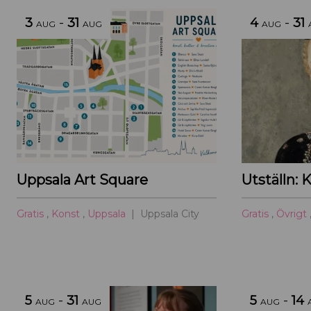
3
-
31
4
-
31
AUG
AUG
AUG
Uppsala Art Square
Gratis
,
Konst
,
Uppsala
Uppsala City
Gratis
,
Övrigt
5
-
31
5
-
14
AUG
AUG
AUG