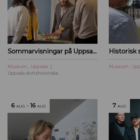
Sommarvisningar på Uppsala slottshistoriska
Historisk
Museum
,
Uppsala
Museum
,
Upp
Uppsala slottshistoriska
6
-
16
7
AUG
AUG
AUG