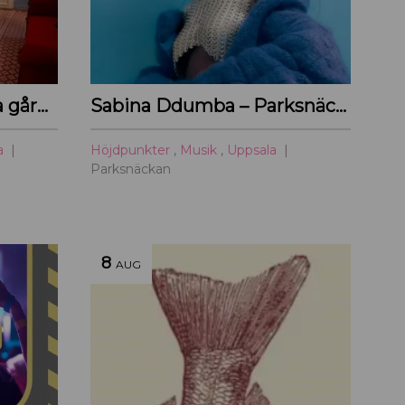
Visning: Walmstedtska gården
Sabina Ddumba – Parksnäckan – 2026
a
Höjdpunkter
,
Musik
,
Uppsala
Parksnäckan
8
AUG