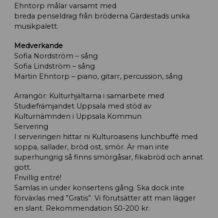
Ehntorp målar varsamt med
breda penseldrag från bröderna Gärdestads unika
musikpalett.
Medverkande
Sofia Nordström – sång
Sofia Lindström – sång
Martin Ehntorp – piano, gitarr, percussion, sång
Arrangör: Kulturhjältarna i samarbete med
Studiefrämjandet Uppsala med stöd av
Kulturnämnden i Uppsala Kommun
Servering
I serveringen hittar ni Kulturoasens lunchbuffé med
soppa, sallader, bröd ost, smör. Är man inte
superhungrig så finns smörgåsar, fikabröd och annat
gott.
Frivillig entré!
Samlas in under konsertens gång. Ska dock inte
förväxlas med ”Gratis”. Vi förutsätter att man lägger
en slant. Rekommendation 50-200 kr.