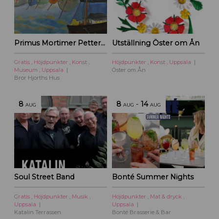
Primus Mortimer Pettersson
Utställning Öster om Ån
Gratis
,
Höjdpunkter
,
Konst
,
Höjdpunkter
,
Konst
,
Uppsala
Museum
,
Uppsala
Öster om Ån
Bror Hjorths Hus
8
8
-
14
AUG
AUG
AUG
Soul Street Band
Bonté Summer Nights
Gratis
,
Höjdpunkter
,
Musik
,
Höjdpunkter
,
Mat & dryck
,
Uppsala
Uppsala
Katalin Terrassen
Bonté Brasserie & Bar