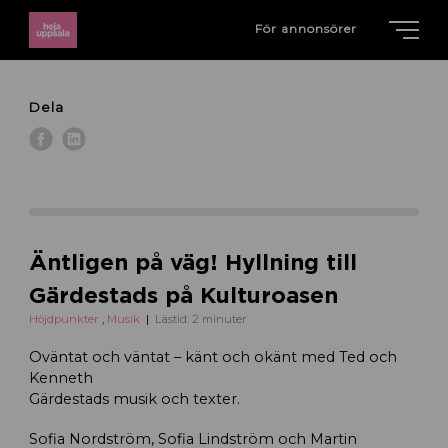
För annonsörer
Dela
Äntligen på väg! Hyllning till
Gärdestads på Kulturoasen
Höjdpunkter
,
Musik
Lästid: 2 minuter
Oväntat och väntat – känt och okänt med Ted och
Kenneth
Gärdestads musik och texter.
Sofia Nordström, Sofia Lindström och Martin