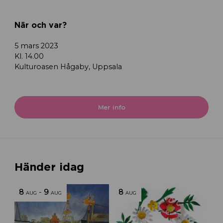
När och var?
5 mars 2023
Kl. 14.00
Kulturoasen Hågaby, Uppsala
Mer info
Händer idag
8
-
9
8
AUG
AUG
AUG