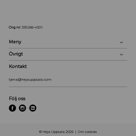
Org nr:
559266-4501
Meny
Övrigt
Kontakt
tjena@hejauppsala.com
Följ oss
f
i
l
a
n
i
c
s
n
e
t
k
© Heja Uppsala 2026
Om cookies
b
a
e