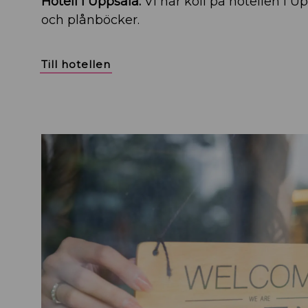
Hotell i Uppsala.
Vi har koll på hotellen i U
och plånböcker.
Till hotellen