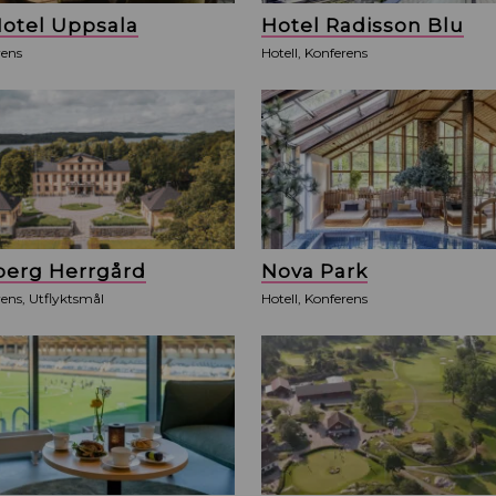
otel Uppsala
Hotel Radisson Blu
rens
Hotell, Konferens
berg Herrgård
Nova Park
rens, Utflyktsmål
Hotell, Konferens