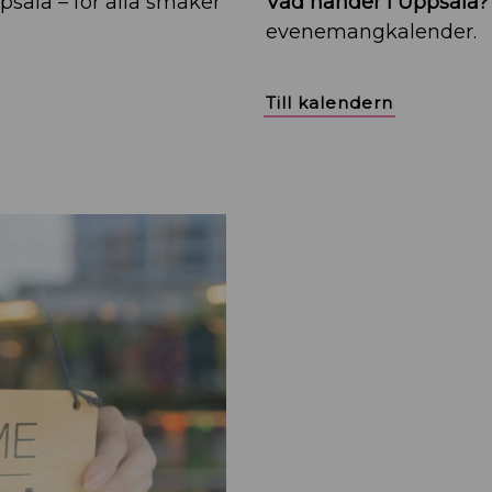
ppsala – för alla smaker
Vad händer i Uppsala?
evenemangkalender.
Till kalendern