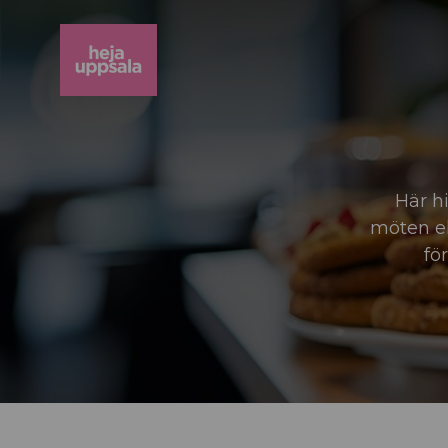
Här hi
möten ell
fö