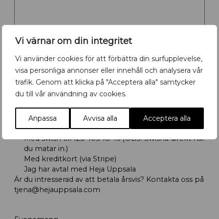
Vi värnar om din integritet
Vi använder cookies för att förbättra din surfupplevelse,
visa personliga annonser eller innehåll och analysera vår
Totalt: 250,00 kr
trafik. Genom att klicka på "Acceptera alla" samtycker
du till vår användning av cookies.
Anpassa
Avvisa alla
Acceptera alla
Betalning
(Obligatoriskt)
Med swish till 123 403 18 45 (OBS: Swisha direkt när
du matar in.)
Med kreditkort (via Stripe)
Jag har avtal med Heja Uppsala
Är du intresserad av att betala årsvis? Kontakta oss på
tjena@hejauppsala.com