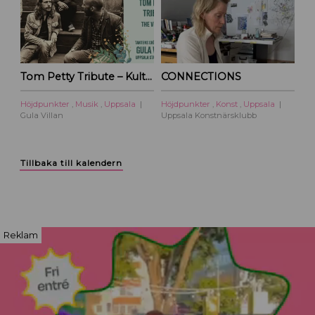
Tom Petty Tribute – Kulturoasens sommarscen 2026
CONNECTIONS
Höjdpunkter
,
Musik
,
Uppsala
Höjdpunkter
,
Konst
,
Uppsala
Gula Villan
Uppsala Konstnärsklubb
Tillbaka till kalendern
Reklam