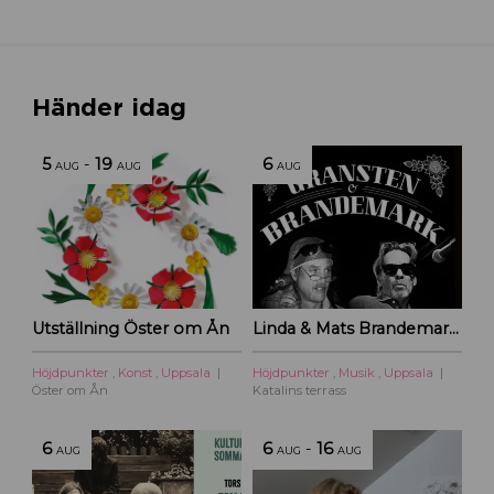
Händer idag
5
-
19
6
AUG
AUG
AUG
Utställning Öster om Ån
Linda & Mats Brandemark & Marc Gransten
Höjdpunkter
,
Konst
,
Uppsala
Höjdpunkter
,
Musik
,
Uppsala
Öster om Ån
Katalins terrass
6
6
-
16
AUG
AUG
AUG