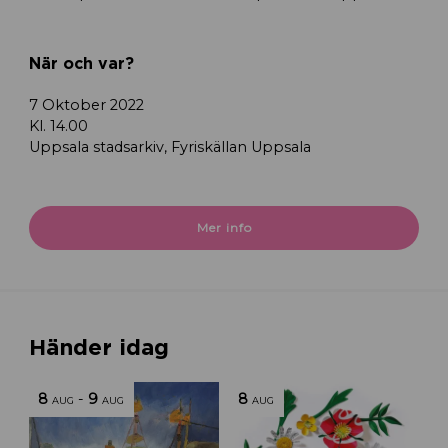
När och var?
7 Oktober 2022
Kl. 14.00
Uppsala stadsarkiv, Fyriskällan Uppsala
Mer info
Händer idag
8
-
9
8
AUG
AUG
AUG