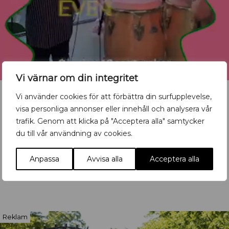
Vi värnar om din integritet
Vi använder cookies för att förbättra din surfupplevelse,
visa personliga annonser eller innehåll och analysera vår
trafik. Genom att klicka på "Acceptera alla" samtycker
Vill du synas med ditt
du till vår användning av cookies.
evenemang?
Anpassa
Avvisa alla
Acceptera alla
Mata in ditt event här
Reklam