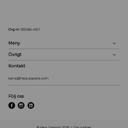
Org nr:
559266-4501
Meny
Övrigt
Kontakt
tjena@hejauppsala.com
Följ oss
f
i
l
a
n
i
c
s
n
e
t
k
© Heja Uppsala 2026
Om cookies