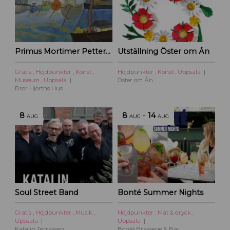
Primus Mortimer Pettersson
Utställning Öster om Ån
Gratis
,
Höjdpunkter
,
Konst
,
Höjdpunkter
,
Konst
,
Uppsala
Museum
,
Uppsala
Öster om Ån
Bror Hjorths Hus
8
8
-
14
AUG
AUG
AUG
Soul Street Band
Bonté Summer Nights
Gratis
,
Höjdpunkter
,
Musik
,
Höjdpunkter
,
Mat & dryck
,
Uppsala
Uppsala
Katalin Terrassen
Bonté Brasserie & Bar