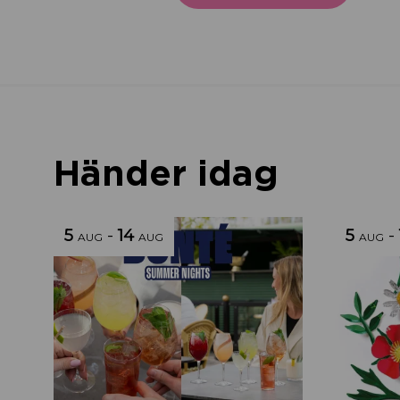
Händer idag
5
-
14
5
-
AUG
AUG
AUG