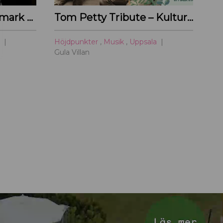
Linda & Mats Brandemark & Marc Gransten
Tom Petty Tribute – Kulturoasens sommarscen 2026
a
Höjdpunkter
,
Musik
,
Uppsala
Gula Villan