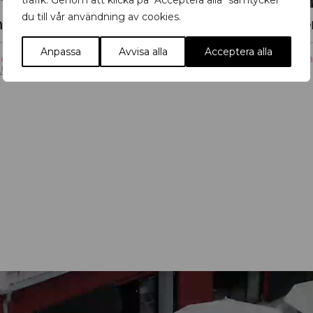
trafik. Genom att klicka på "Acceptera alla" samtycker
du till vår användning av cookies.
ning Öster om Ån
Anpassa
Avvisa alla
Acceptera alla
ter
,
Konst
,
Uppsala
Höjdpunkter
,
Musik
,
Uppsal
 Ån
Katalins terrass