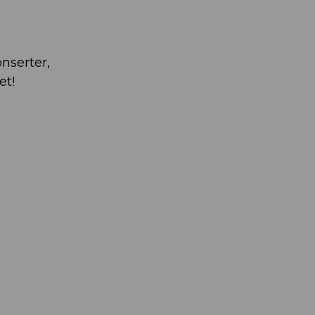
onserter,
et!