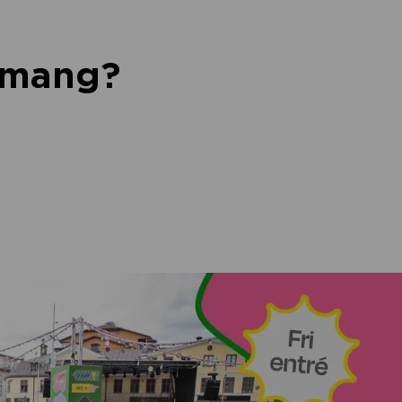
nemang?