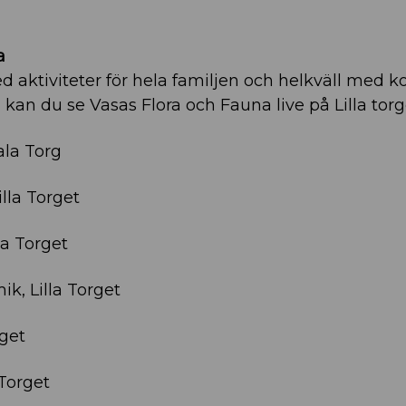
a
d aktiviteter för hela familjen och helkväll med k
 kan du se Vasas Flora och Fauna live på Lilla torg
ala Torg
illa Torget
lla Torget
ik, Lilla Torget
rget
 Torget