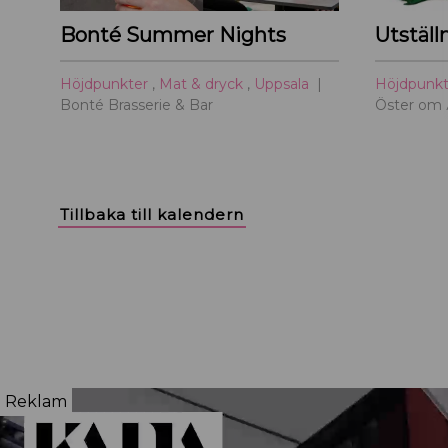
Bonté Summer Nights
Utställ
Höjdpunkter
,
Mat & dryck
,
Uppsala
Höjdpunk
Bonté Brasserie & Bar
Öster om
Tillbaka till kalendern
Reklam