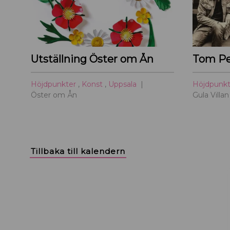
Utställning Öster om Ån
Höjdpunkter
,
Konst
,
Uppsala
Höjdpunk
Öster om Ån
Gula Villan
Tillbaka till kalendern