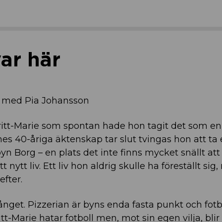
var här
vet med Pia Johansson
itt-Marie som spontan hade hon tagit det som en
s 40-åriga äktenskap tar slut tvingas hon att ta 
 byn Borg – en plats det inte finns mycket snällt at
t nytt liv. Ett liv hon aldrig skulle ha föreställt sig
efter.
dgånget. Pizzerian är byns enda fasta punkt och fot
tt-Marie hatar fotboll men, mot sin egen vilja, blir