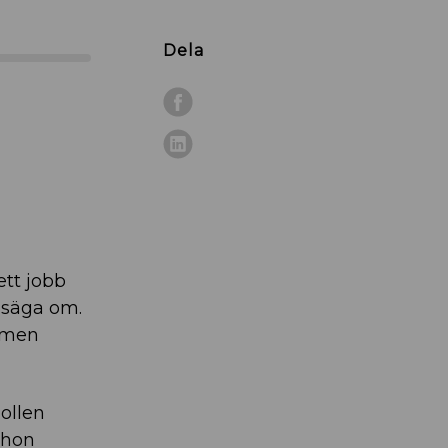
Dela
ett jobb
t säga om.
, men
bollen
 hon