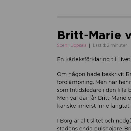
Britt-Marie 
Scen
,
Uppsala
Lästid: 2 minuter
En kärleksförklaring till li
Om någon hade beskrivit Br
förolämpning. Men när henne
som fritidsledare i den lilla
Men väl där får Britt-Marie et
kanske innerst inne längtat 
I Borg är allt slitet och ne
stadens enda pulshöjare. Bri