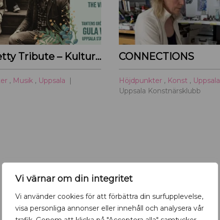
Tom Petty Tribute – Kulturoasens sommarscen 2026
CONNECTIONS
ter
,
Musik
,
Uppsala
Höjdpunkter
,
Konst
,
Uppsal
Uppsala Konstnärsklubb
Vi värnar om din integritet
Vi använder cookies för att förbättra din surfupplevelse,
visa personliga annonser eller innehåll och analysera vår