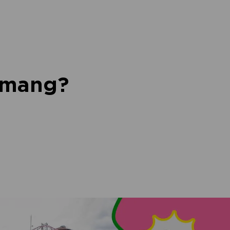
nemang?