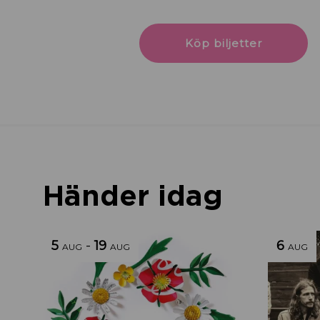
Köp biljetter
Händer idag
5
-
19
6
AUG
AUG
AUG