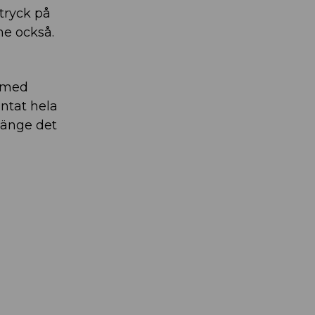
vtryck på
ne också.
n med
ntat hela
 länge det