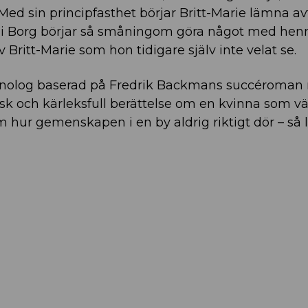
. Med sin principfasthet börjar Britt-Marie lämna a
on i Borg börjar så småningom göra något med hen
v Britt-Marie som hon tidigare själv inte velat se.
 monolog baserad på Fredrik Backmans succéroma
 och kärleksfull berättelse om en kvinna som vä
om hur gemenskapen i en by aldrig riktigt dör – så