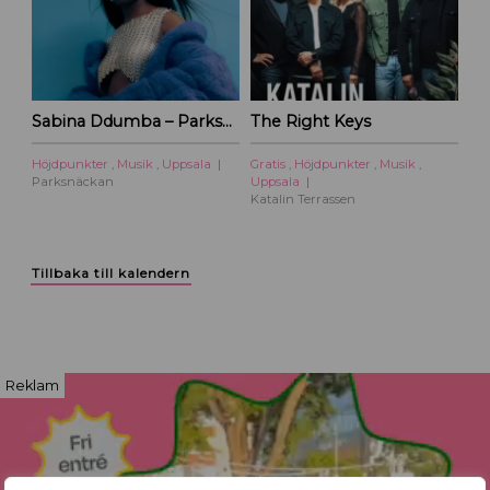
Sabina Ddumba – Parksnäckan – 2026
The Right Keys
Höjdpunkter
,
Musik
,
Uppsala
Gratis
,
Höjdpunkter
,
Musik
,
Parksnäckan
Uppsala
Katalin Terrassen
Tillbaka till kalendern
Reklam