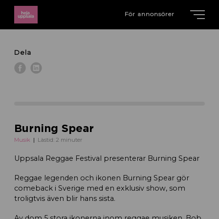
För annonsörer
Dela
Burning Spear
Musik
Lästid: 2 minuter
Uppsala Reggae Festival presenterar Burning Spear
Reggae legenden och ikonen Burning Spear gör
comeback i Sverige med en exklusiv show, som
troligtvis även blir hans sista.
Av dom 5 stora ikonerna inom reggae musiken, Bob