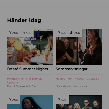
Händer idag
7
-
14
7
-
31
AUG
AUG
AUG
AUG
Bonté Summer Nights
Sommarvisningar
Höjdpunkter
,
Mat & dryck
,
Höjdpunkter
,
Museum
,
Uppsala
Uppsala
Bonté Brasserie & Bar
Uppsala slottshistoriska
7
7
AUG
AUG