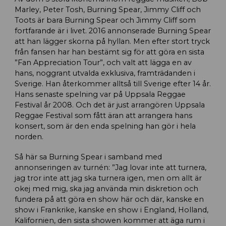
Marley, Peter Tosh, Burning Spear, Jimmy Cliff och
Toots är bara Burning Spear och Jimmy Cliff som
fortfarande är i livet. 2016 annonserade Burning Spear
att han lägger skorna på hyllan. Men efter stort tryck
från fansen har han bestämt sig för att göra en sista
”Fan Appreciation Tour”, och valt att lägga en av
hans, noggrant utvalda exklusiva, framträdanden i
Sverige. Han återkommer alltså till Sverige efter 14 år.
Hans senaste spelning var på Uppsala Reggae
Festival år 2008. Och det är just arrangören Uppsala
Reggae Festival som fått äran att arrangera hans
konsert, som är den enda spelning han gör i hela
norden.
Så här sa Burning Spear i samband med
annonseringen av turnén: ”Jag lovar inte att turnera,
jag tror inte att jag ska turnera igen, men om allt är
okej med mig, ska jag använda min diskretion och
fundera på att göra en show här och där, kanske en
show i Frankrike, kanske en show i England, Holland,
Kalifornien, den sista showen kommer att äga rum i