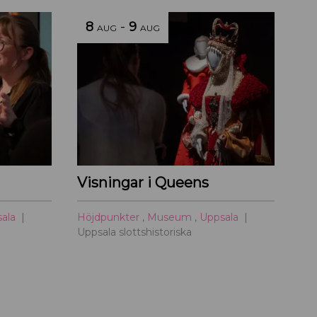
8
-
9
AUG
AUG
Visningar i Queens
sala
Höjdpunkter
,
Museum
,
Uppsala
Uppsala slottshistoriska