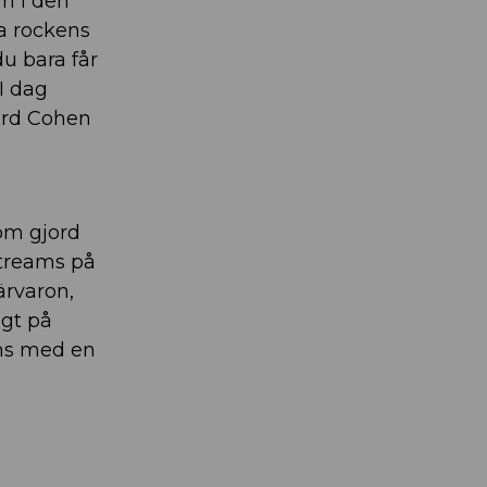
in i den
a rockens
du bara får
 I dag
ard Cohen
om gjord
streams på
ärvaron,
igt på
ans med en