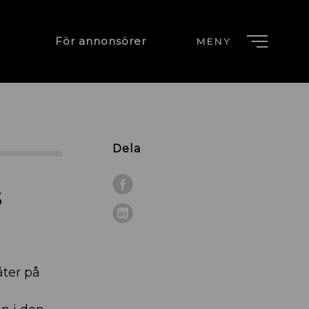
För annonsörer
MENY
Dela
s
åter på