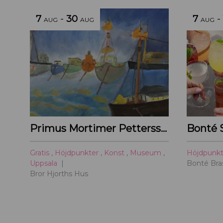
7
-
30
7
-
AUG
AUG
AUG
Primus Mortimer Pettersson
Bonté 
Gratis
,
Höjdpunkter
,
Konst
,
Museum
,
Höjdpunk
Uppsala
Bonté Bras
Bror Hjorths Hus