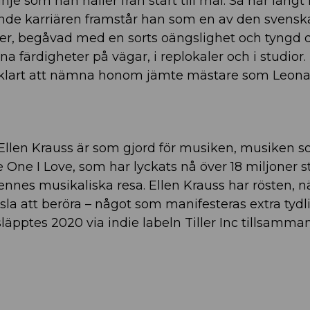
je som han håller från start till mål. Så här långt 
ande karriären framstår han som en av den svensk
ärer, begåvad med en sorts oängslighet och tyngd 
na färdigheter på vägar, i replokaler och i studior.
lvklart att nämna honom jämte mästare som Leon
llen Krauss är som gjord för musiken, musiken s
 One I Love, som har lyckats nå över 18 miljoner 
hennes musikaliska resa. Ellen Krauss har rösten, n
 att beröra – något som manifesteras extra tydl
äpptes 2020 via indie labeln Tiller Inc tillsamm