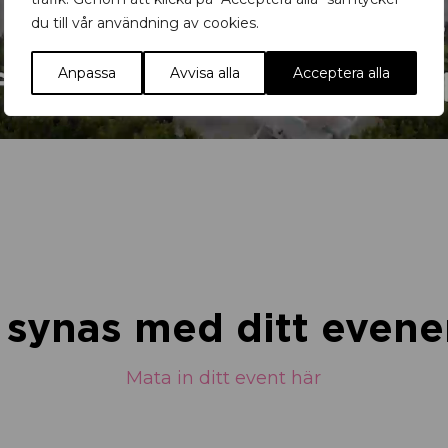
du till vår användning av cookies.
Anpassa
Avvisa alla
Acceptera alla
u synas med ditt eve
Mata in ditt event här