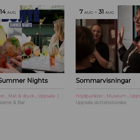
14
7
-
31
AUG
AUG
AUG
Summer Nights
Sommarvisningar
ter
,
Mat & dryck
,
Uppsala
Höjdpunkter
,
Museum
,
Upp
serie & Bar
Uppsala slottshistoriska