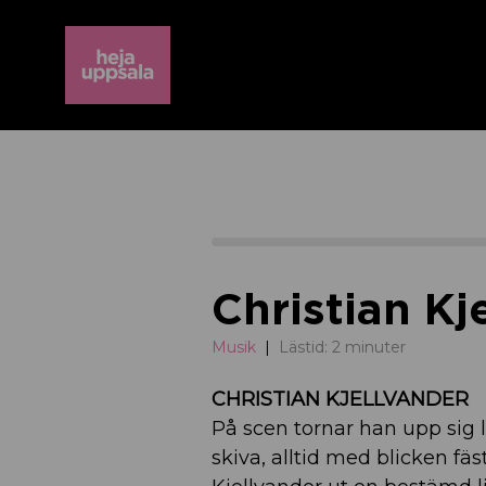
Christian Kj
Musik
Lästid: 2 minuter
CHRISTIAN KJELLVANDER
På scen tornar han upp sig li
skiva, alltid med blicken fäs