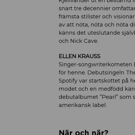
Kjellvander ut en bestämd lin
snart tre decennier omfatt
främsta stilister och vision
av att nöta, nöta och nöta di
känns det uteslutande sjä
och Nick Cave.
ELLEN KRAUSS
Singer-songwriterkometen E
för henne. Debutsingeln The
Spotify var startskottet på 
modet och en medfödd känsla
debutalbumet ”Pearl” som sl
amerikansk label.
När och när?