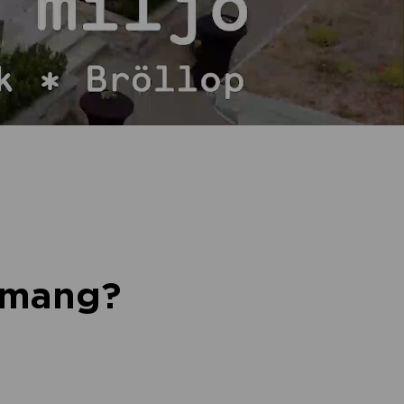
nemang?