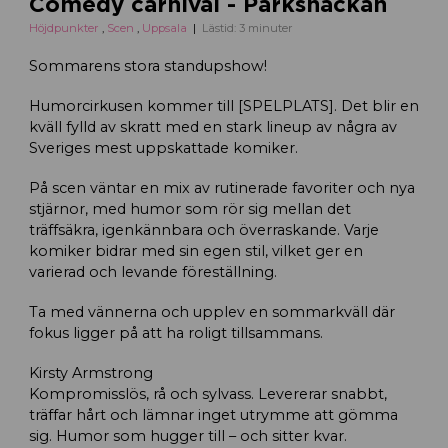
Comedy carnival - Parksnäckan
Höjdpunkter
,
Scen
,
Uppsala
Lästid: 3 minuter
Sommarens stora standupshow!
Humorcirkusen kommer till [SPELPLATS]. Det blir en
kväll fylld av skratt med en stark lineup av några av
Sveriges mest uppskattade komiker.
På scen väntar en mix av rutinerade favoriter och nya
stjärnor, med humor som rör sig mellan det
träffsäkra, igenkännbara och överraskande. Varje
komiker bidrar med sin egen stil, vilket ger en
varierad och levande föreställning.
Ta med vännerna och upplev en sommarkväll där
fokus ligger på att ha roligt tillsammans.
Kirsty Armstrong
Kompromisslös, rå och sylvass. Levererar snabbt,
träffar hårt och lämnar inget utrymme att gömma
sig. Humor som hugger till – och sitter kvar.