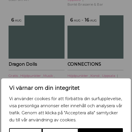
Bonté Brasserie & Bar
6
6
-
16
AUG
AUG
AUG
Dragon Dolls
CONNECTIONS
Gratis
,
Höjdpunkter
,
Musik
,
Höjdpunkter
,
Konst
,
Uppsala
Uppsala
Uppsala Konstnärsklubb
Katalin Terrassen
Vi värnar om din integritet
Vi använder cookies för att förbättra din surfupplevelse,
Tillbaka till kalendern
visa personliga annonser eller innehåll och analysera vår
trafik. Genom att klicka på "Acceptera alla" samtycker
du till vår användning av cookies.