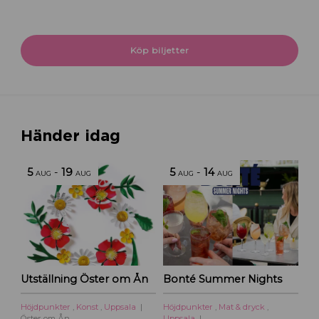
Köp biljetter
Händer idag
5
-
19
5
-
14
AUG
AUG
AUG
AUG
Utställning Öster om Ån
Bonté Summer Nights
Höjdpunkter
,
Konst
,
Uppsala
Höjdpunkter
,
Mat & dryck
,
Öster om Ån
Uppsala