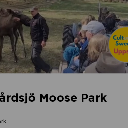
Gårdsjö Moose Park
ark