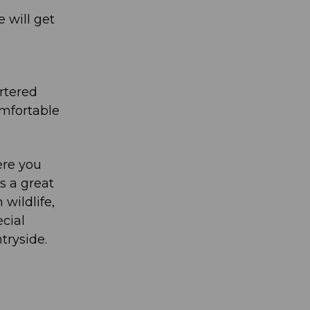
 will get
rtered
omfortable
ere you
s a great
wildlife,
ecial
tryside.