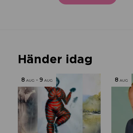
Händer idag
8
-
9
8
AUG
AUG
AUG