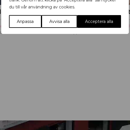
trafik. Genom att klicka på "Acceptera alla" samtycker
du till vår användning av cookies.
Holm
Anpassa
Avvisa alla
Acceptera alla
ter
,
Musik
,
Uppsala
Höjdpunkter
,
Mat & dryck
,
U
an
Uppströms Fisk