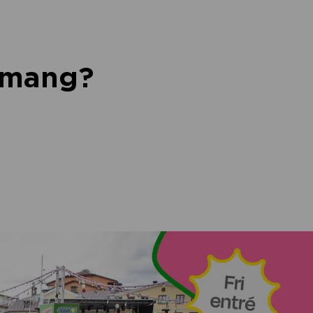
nemang?