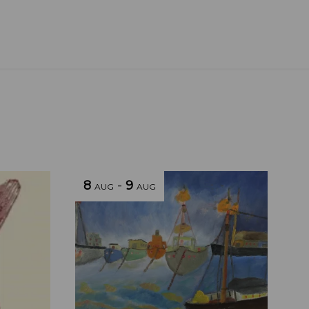
8
-
9
AUG
AUG