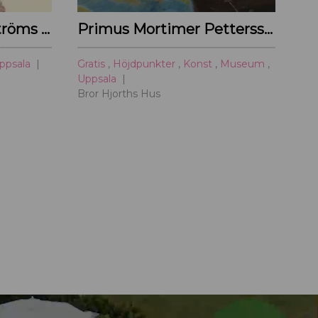
Räkor & Vin på Uppströms Fisk
Primus Mortimer Pettersson
ppsala
Gratis
,
Höjdpunkter
,
Konst
,
Museum
,
Uppsala
Bror Hjorths Hus