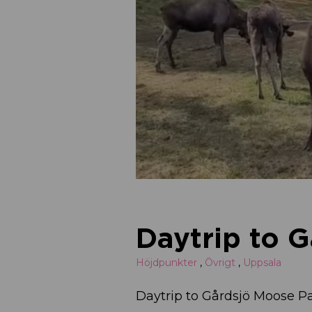
Daytrip to 
Höjdpunkter
,
Övrigt
,
Uppsala
Daytrip to Gårdsjö Moose P