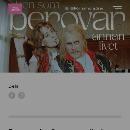
För annonsörer
Dela