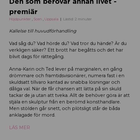
Den som berövar annan livet -
premiär
Höjdpunkter
,
Scen
,
Uppsala
Lästid: 2 minuter
Kallelse till huvudförhandling
Vad såg du? Vad hörde du? Vad tror du hände? Är du
verkligen säker? Ett brott har begåtts och det har
blivit dags för rättegång.
Anna-Karin och Ted lever på marginalen, en gång
drömmare och framtidsvisionärer, numera fast i en
skuldsatt tillvaro kantad av snabba lösningar och
dåliga val. När de får chansen att lätta på sin skuld
tackar de ja utan att tveka. Allt de behöver göra är att
stjäla en skulptur från en berömd konsthandlare.
Men stölden går snett, och plötsligt står de båda
anklagade för mord.
LÄS MER