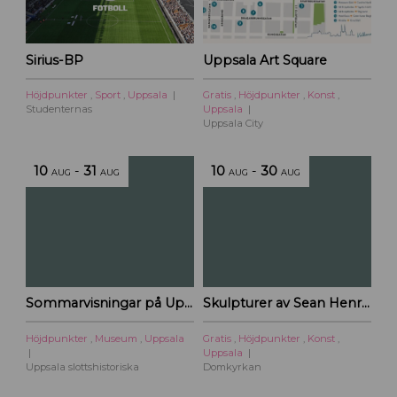
Sirius-BP
Uppsala Art Square
Höjdpunkter
,
Sport
,
Uppsala
Gratis
,
Höjdpunkter
,
Konst
,
Studenternas
Uppsala
Uppsala City
10
-
31
10
-
30
AUG
AUG
AUG
AUG
Sommarvisningar på Uppsala slottshistoriska
Skulpturer av Sean Henry – Domkyrkan
Höjdpunkter
,
Museum
,
Uppsala
Gratis
,
Höjdpunkter
,
Konst
,
Uppsala
Uppsala slottshistoriska
Domkyrkan