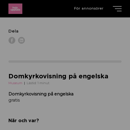
För annonsörer
Dela
Domkyrkovisning på engelska
Museum
Lästid: 1 minut
Domkyrkovisning på engelska
gratis
När och var?