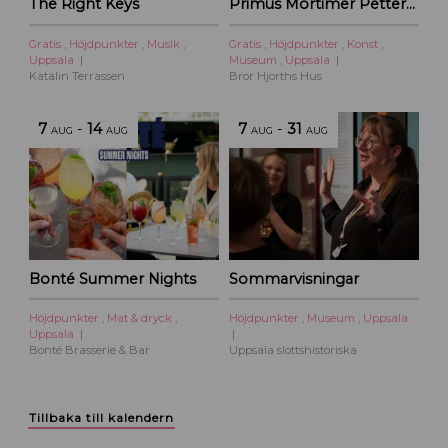
The Right Keys
Primus Mortimer Pettersson
Gratis
,
Höjdpunkter
,
Musik
,
Gratis
,
Höjdpunkter
,
Konst
,
Uppsala
Museum
,
Uppsala
Katalin Terrassen
Bror Hjorths Hus
7
-
14
7
-
31
AUG
AUG
AUG
AUG
Bonté Summer Nights
Sommarvisningar
Höjdpunkter
,
Mat & dryck
,
Höjdpunkter
,
Museum
,
Uppsala
Uppsala
Bonté Brasserie & Bar
Uppsala slottshistoriska
Tillbaka till kalendern