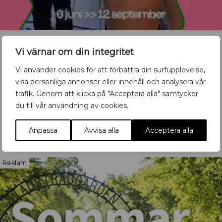
Vi värnar om din integritet
Vi använder cookies för att förbättra din surfupplevelse,
Vill du synas med ditt
visa personliga annonser eller innehåll och analysera vår
evenemang?
trafik. Genom att klicka på "Acceptera alla" samtycker
du till vår användning av cookies.
Mata in ditt event här
Anpassa
Avvisa alla
Acceptera alla
Reklam