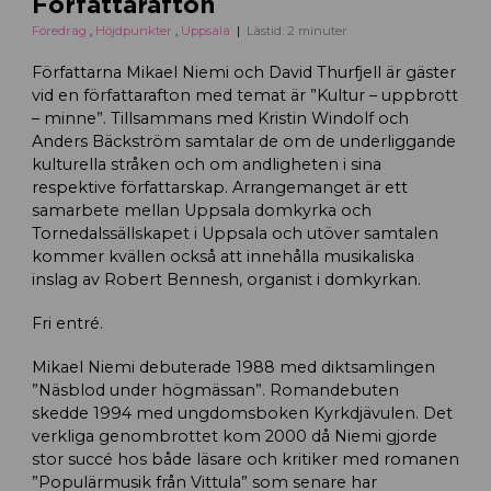
Författarafton
Föredrag
,
Höjdpunkter
,
Uppsala
Lästid: 2 minuter
Författarna Mikael Niemi och David Thurfjell är gäster
vid en författarafton med temat är ”Kultur – uppbrott
– minne”. Tillsammans med Kristin Windolf och
Anders Bäckström samtalar de om de underliggande
kulturella stråken och om andligheten i sina
respektive författarskap. Arrangemanget är ett
samarbete mellan Uppsala domkyrka och
Tornedalssällskapet i Uppsala och utöver samtalen
kommer kvällen också att innehålla musikaliska
inslag av Robert Bennesh, organist i domkyrkan.
Fri entré.
Mikael Niemi debuterade 1988 med diktsamlingen
”Näsblod under högmässan”. Romandebuten
skedde 1994 med ungdomsboken Kyrkdjävulen. Det
verkliga genombrottet kom 2000 då Niemi gjorde
stor succé hos både läsare och kritiker med romanen
”Populärmusik från Vittula” som senare har