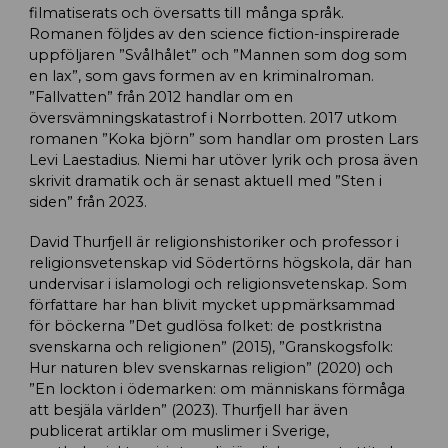
filmatiserats och översatts till många språk.
Romanen följdes av den science fiction-inspirerade
uppföljaren ”Svålhålet” och ”Mannen som dog som
en lax”, som gavs formen av en kriminalroman.
”Fallvatten” från 2012 handlar om en
översvämningskatastrof i Norrbotten. 2017 utkom
romanen ”Koka björn” som handlar om prosten Lars
Levi Laestadius. Niemi har utöver lyrik och prosa även
skrivit dramatik och är senast aktuell med ”Sten i
siden” från 2023.
David Thurfjell är religionshistoriker och professor i
religionsvetenskap vid Södertörns högskola, där han
undervisar i islamologi och religionsvetenskap. Som
författare har han blivit mycket uppmärksammad
för böckerna ”Det gudlösa folket: de postkristna
svenskarna och religionen” (2015), ”Granskogsfolk:
Hur naturen blev svenskarnas religion” (2020) och
”En lockton i ödemarken: om människans förmåga
att besjäla världen” (2023). Thurfjell har även
publicerat artiklar om muslimer i Sverige,