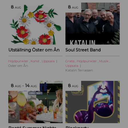
8
8
AUG
AUG
Utställning Öster om Ån
Soul Street Band
Höjdpunkter
,
Konst
,
Uppsala
Gratis
,
Höjdpunkter
,
Musik
,
Öster om Ån
Uppsala
Katalin Terrassen
8
-
14
8
AUG
AUG
AUG