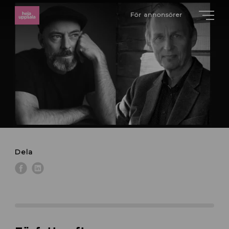
För annonsörer
Dela