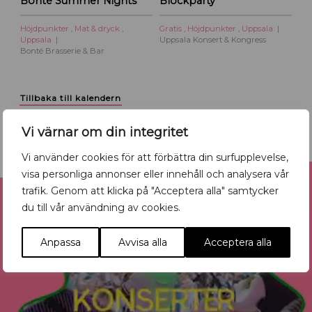
Bonté Summer Nights
Blockparty
Höjdpunkter
,
Mat & dryck
,
Gratis
,
Höjdpunkter
,
Uppsala
Uppsala
Uppsala Konsert & Kongress
Bonté Brasserie & Bar
Tillbaka till kalendern
Vi värnar om din integritet
Vi använder cookies för att förbättra din surfupplevelse,
Reklam
visa personliga annonser eller innehåll och analysera vår
trafik. Genom att klicka på "Acceptera alla" samtycker
du till vår användning av cookies.
Anpassa
Avvisa alla
Acceptera alla