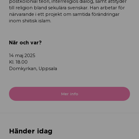
postkolonial teori, interreligiös dialog, samt attityder
till religion bland sekulära svenskar. Han arbetar för
närvarande i ett projekt om samtida förändringar
inom shiitisk islam.
När och var?
14 maj 2025
Kl. 18.00
Domkyrkan, Uppsala
Mer info
Händer idag