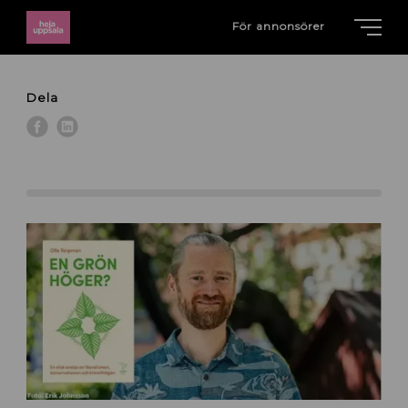
För annonsörer
Dela