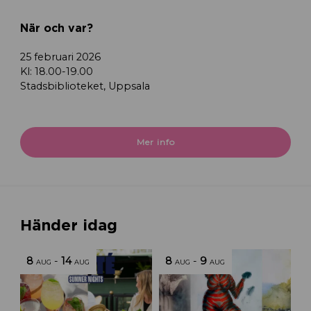
När och var?
25 februari 2026
Kl: 18.00-19.00
Stadsbiblioteket, Uppsala
Mer info
Händer idag
8
-
14
8
-
9
AUG
AUG
AUG
AUG