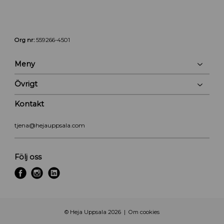
Org nr:
559266-4501
Meny
Övrigt
Kontakt
tjena@hejauppsala.com
Följ oss
f
i
l
a
n
i
c
s
n
e
t
k
© Heja Uppsala 2026
Om cookies
b
a
e