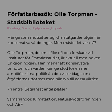
Författarbesök: Olle Torpman -
Stadsbiblioteket
Föredrag
,
Gratis
,
Höjdpunkter
,
Uppsala
Många som motsätter sig klimatåtgärder utgår från
konservativa värderingar. Men måste det vara så?
Olle Torpman, docent i filosofi och forskare vid
Institutet för Framtidsstudier, är aktuell med boken
En grön höger?. Han menar att konservativa
principer och värden kan ge stöd för en mer
ambitiös klimatpolitik än den vi ser idag – om
åtgärderna utformas med hänsyn till dessa värden.
Fri entré. Begränsat antal platser.
Samarrangör: Klimataktion, Naturskyddsföreningen
och ABF