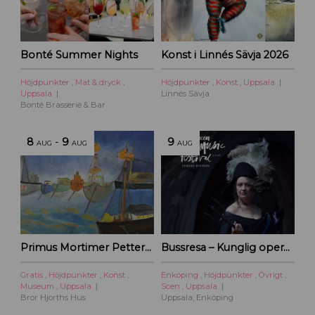
Bonté Summer Nights
Konst i Linnés Sävja 2026
Höjdpunkter
,
Mat & dryck
,
Höjdpunkter
,
Konst
,
Uppsala
Uppsala
Linnés Sävja
Bonté Brasserie & Bar
8
-
9
9
AUG
AUG
AUG
Primus Mortimer Pettersson
Bussresa – Kunglig operakväll vid Ulriksdal 2026
Gratis
,
Höjdpunkter
,
Konst
,
Enköping
,
Höjdpunkter
,
Övrigt
,
Museum
,
Uppsala
Scen
,
Uppsala
Bror Hjorths Hus
Uppsala, Enköping