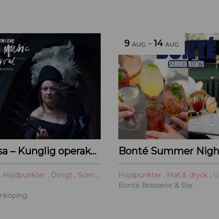
9
-
14
AUG
AUG
Bussresa – Kunglig operakväll vid Ulriksdal 2026
Bonté Summer Nigh
,
Höjdpunkter
,
Övrigt
,
Scen
,
Höjdpunkter
,
Mat & dryck
,
U
Bonté Brasserie & Bar
Enköping