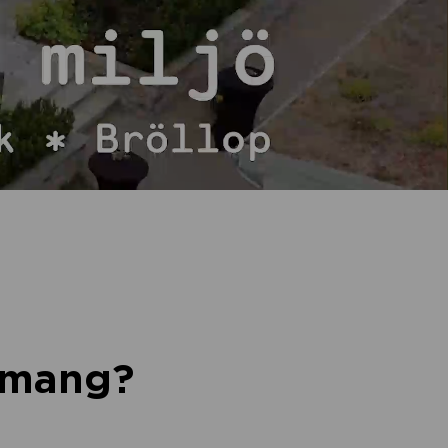
nemang?