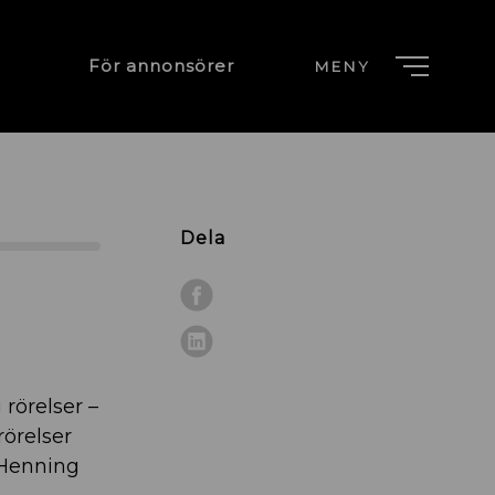
För annonsörer
MENY
Dela
rörelser –
rörelser
 Henning