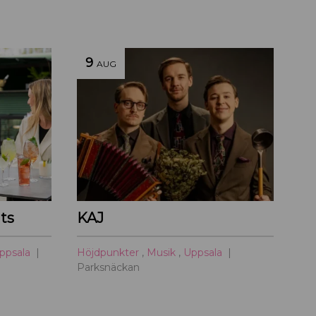
9
AUG
ts
KAJ
ppsala
Höjdpunkter
,
Musik
,
Uppsala
Parksnäckan