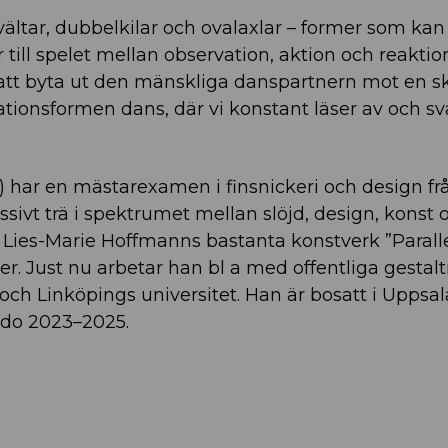
ältar, dubbelkilar och ovalaxlar – former som kan 
ill spelet mellan observation, aktion och reakti
tt byta ut den mänskliga danspartnern mot en sk
nsformen dans, där vi konstant läser av och svar
 har en mästarexamen i finsnickeri och design f
ssivt trä i spektrumet mellan slöjd, design, konst 
t Lies-Marie Hoffmanns bastanta konstverk ”Paralle
r. Just nu arbetar han bl a med offentliga gestaltn
 och Linköpings universitet. Han är bosatt i Uppsa
ido 2023–2025.