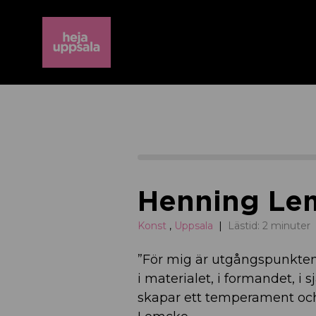
Henning Lem
Konst
,
Uppsala
Lästid: 2 minuter
”För mig är utgångspunkten, 
i materialet, i formandet, i 
skapar ett temperament och