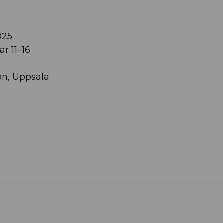
025
r 11–16
on,
Uppsala