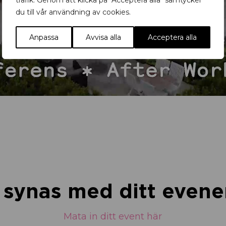
trafik. Genom att klicka på "Acceptera alla" samtycker
du till vår användning av cookies.
Anpassa
Avvisa alla
Acceptera alla
u synas med ditt eve
Mata in ditt event här