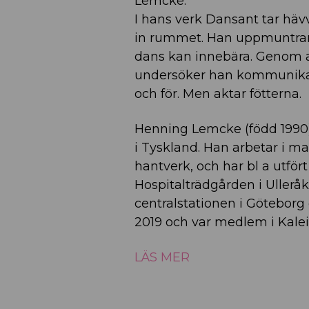
Lemcke.
I hans verk Dansant tar hävv
in rummet. Han uppmuntrar t
dans kan innebära. Genom a
undersöker han kommunikatio
och för. Men aktar fötterna.
Henning Lemcke (född 1990)
i Tyskland. Han arbetar i ma
hantverk, och har bl a utför
Hospitalträdgården i Ulleråke
centralstationen i Göteborg
2019 och var medlem i Kale
LÄS MER