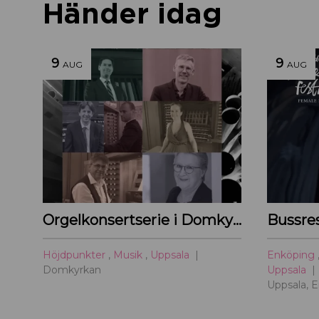
Händer idag
9
9
AUG
AUG
Orgelkonsertserie i Domkyrkan
Höjdpunkter
,
Musik
,
Uppsala
Enköping
Domkyrkan
Uppsala
Uppsala, 