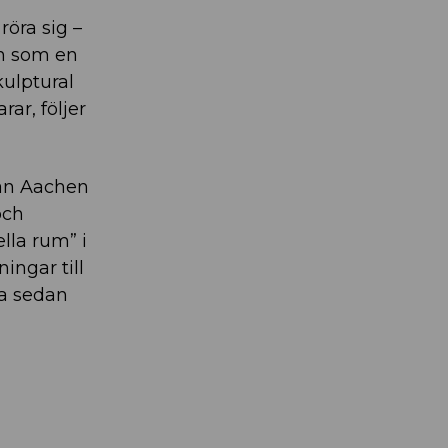
röra sig –
on som en
ulptural
ar, följer
rån Aachen
och
lla rum” i
ingar till
la sedan