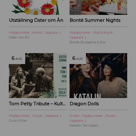
Utställning Öster om Ån
Bonté Summer Nights
Höjdpunkter
,
Konst
,
Uppsala
Höjdpunkter
,
Mat & dryck
,
Öster om Ån
Uppsala
Bonté Brasserie & Bar
6
6
AUG
AUG
Tom Petty Tribute – Kulturoasens sommarscen 2026
Dragon Dolls
Höjdpunkter
,
Musik
,
Uppsala
Gratis
,
Höjdpunkter
,
Musik
,
Gula Villan
Uppsala
Katalin Terrassen