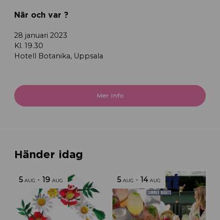
När och var ?
28 januari 2023
Kl. 19.30
Hotell Botanika, Uppsala
Mer info
Händer idag
5
-
19
5
-
14
AUG
AUG
AUG
AUG