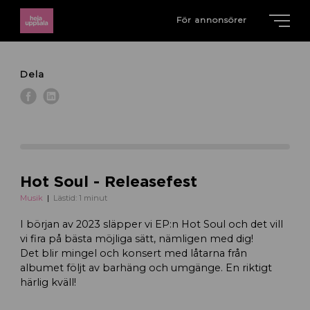
För annonsörer
Dela
Hot Soul - Releasefest
Musik
Lästid: 1 minut
I början av 2023 släpper vi EP:n Hot Soul och det vill
vi fira på bästa möjliga sätt, nämligen med dig!
Det blir mingel och konsert med låtarna från
albumet följt av barhäng och umgänge. En riktigt
härlig kväll!