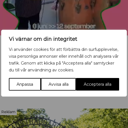
Vi värnar om din integritet
Vi använder cookies för att förbättra din surfupplevelse,
visa personliga annonser eller innehåll och analysera vår
Vill du synas med ditt
trafik. Genom att klicka på "Acceptera alla" samtycker
du till vår användning av cookies.
evenemang?
Mata in ditt event här
Anpassa
Avvisa alla
Acceptera alla
Reklam