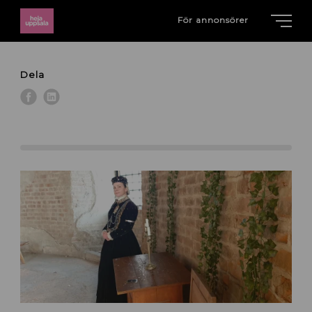
För annonsörer
Dela