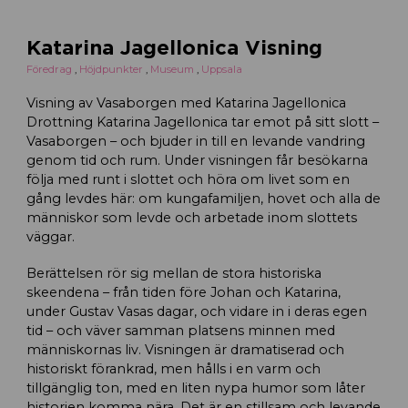
Katarina Jagellonica Visning
Föredrag
,
Höjdpunkter
,
Museum
,
Uppsala
Visning av Vasaborgen med Katarina Jagellonica
Drottning Katarina Jagellonica tar emot på sitt slott –
Vasaborgen – och bjuder in till en levande vandring
genom tid och rum. Under visningen får besökarna
följa med runt i slottet och höra om livet som en
gång levdes här: om kungafamiljen, hovet och alla de
människor som levde och arbetade inom slottets
väggar.
Berättelsen rör sig mellan de stora historiska
skeendena – från tiden före Johan och Katarina,
under Gustav Vasas dagar, och vidare in i deras egen
tid – och väver samman platsens minnen med
människornas liv. Visningen är dramatiserad och
historiskt förankrad, men hålls i en varm och
tillgänglig ton, med en liten nypa humor som låter
historien komma nära. Det är en stillsam och levande