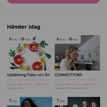
Händer idag
5
-
19
6
-
16
AUG
AUG
AUG
AUG
Utställning Öster om Ån
CONNECTIONS
Höjdpunkter
,
Konst
,
Uppsala
Höjdpunkter
,
Konst
,
Uppsala
Öster om Ån
Uppsala Konstnärsklubb
7
7
AUG
AUG