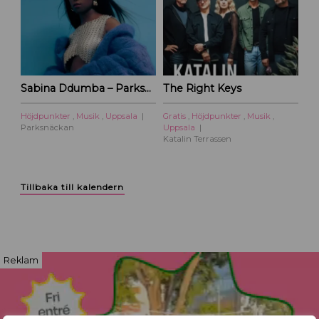
Sabina Ddumba – Parksnäckan – 2026
The Right Keys
Höjdpunkter
,
Musik
,
Uppsala
Gratis
,
Höjdpunkter
,
Musik
,
Parksnäckan
Uppsala
Katalin Terrassen
Tillbaka till kalendern
Reklam