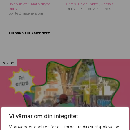
Höjdpunkter
,
Mat & dryck
,
Gratis
,
Höjdpunkter
,
Uppsala
Uppsala
Uppsala Konsert & Kongress
Bonté Brasserie & Bar
Tillbaka till kalendern
Reklam
Vi värnar om din integritet
Vi använder cookies för att förbättra din surfupplevelse,