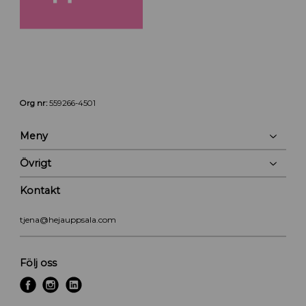
Org nr:
559266-4501
Meny
Övrigt
Kontakt
tjena@hejauppsala.com
Följ oss
f
i
l
a
n
i