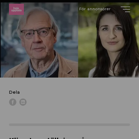
För annonsörer
Dela