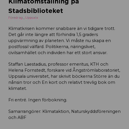
Klimatomställning på
Stadsbiblioteket
Föredrag
,
Uppsala
Klimatkrisen kommer snabbare än vi tidigare trott.
Det går inte längre att förhindra 1,5 graders
uppvärmning av planeten. Vi måste nu skapa en
postfossil välfärd. Politikerna, näringslivet,
civilsamhället och individen har ett stort ansvar.
Staffan Laestadius, professor emeritus, KTH och
Helena Fornstedt, forskare vid Ångströmlaboratoriet,
Uppsala universitet, har skrivit böckerna Större än du
nånsin tror och En kort och relativt trevlig bok om
klimatet.
Fri entré. Ingen förbokning.
Samarrangörer: Klimataktion, Naturskyddsföreningen
och ABF