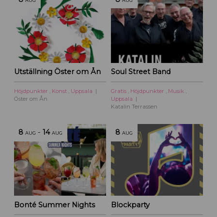
AUG
AUG
Utställning Öster om Ån
Soul Street Band
Höjdpunkter
,
Konst
,
Uppsala
Gratis
,
Höjdpunkter
,
Musik
,
Öster om Ån
Uppsala
Katalin Terrassen
8
-
14
8
AUG
AUG
AUG
Bonté Summer Nights
Blockparty