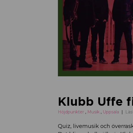
Klubb Uffe fi
Höjdpunkter
,
Musik
,
Uppsala
Läs
Quiz, livemusik och överras