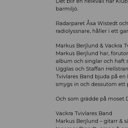
Det blir en helkväll när Kl
barmiljö.
Radarparet Åsa Wistedt och
radiolyssnare, håller i ett g
Markus Berjlund & Vackra Tvi
Markus Berjlund har, förutom
album och singlar och haft 
Ugglas och Staffan Hellstr
Tvivlares Band bjuda på en 
smygs in och dessutom ett p
Och som grädde på moset 
Vackra Tvivlares Band
Markus Berjlund – gitarr & 