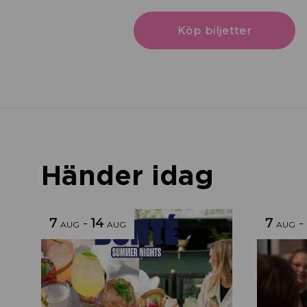
Köp biljetter
Händer idag
7
-
14
7
-
AUG
AUG
AUG