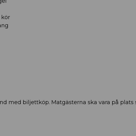
gel
 kör
sång
d med biljettköp. Matgästerna ska vara på plats 