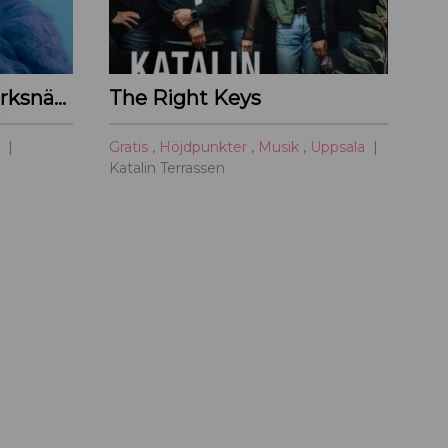
Sabina Ddumba – Parksnäckan – 2026
The Right Keys
a
Gratis
,
Höjdpunkter
,
Musik
,
Uppsala
Katalin Terrassen