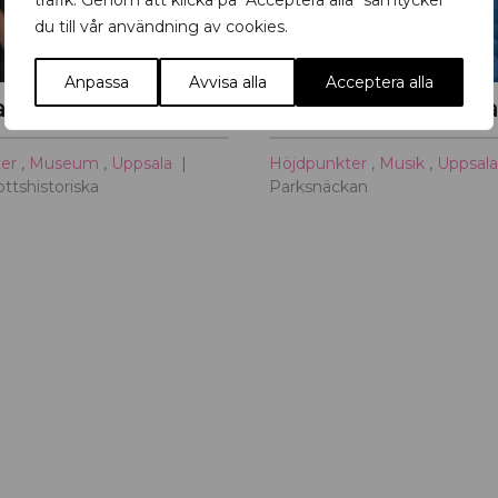
trafik. Genom att klicka på "Acceptera alla" samtycker
du till vår användning av cookies.
Anpassa
Avvisa alla
Acceptera alla
visningar
ter
,
Museum
,
Uppsala
Höjdpunkter
,
Musik
,
Uppsal
ottshistoriska
Parksnäckan