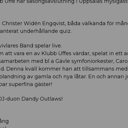
ubb Uffe har säsongsavslutning i Uppsalas mysigast
 Christer Widén Engqvist, båda välkända för må
aranterat underhållande quiz.
vlares Band spelar live.
 att vara en av Klubb Uffes värdar, spelat in ett a
samarbeten med bl a Gävle symfoniorkester, Carol
and. Denna kväll kommer han att tillsammans med
blandning av gamla och nya låtar. En och annan ju
ar superfina gäster!
DJ-duon Dandy Outlaws!
sång