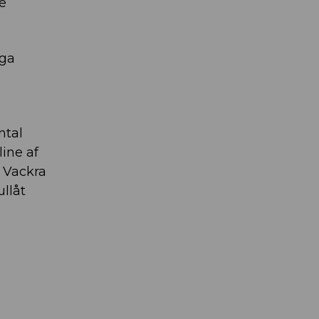
e
nga
ntal
ine af
 Vackra
llåt