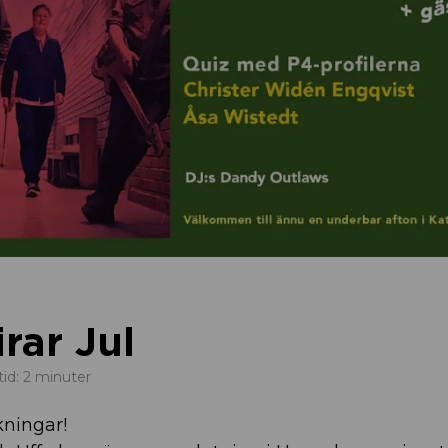
rar Jul
tid: 2 minuter
kningar!