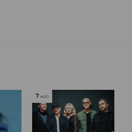
7
AUG