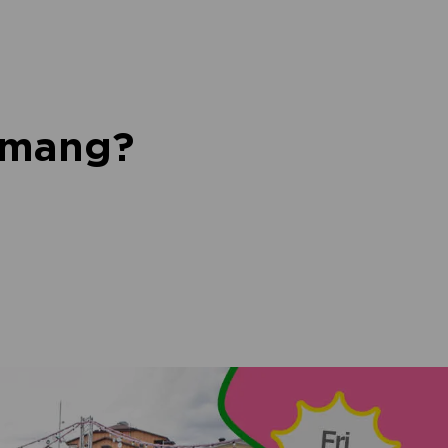
nemang?