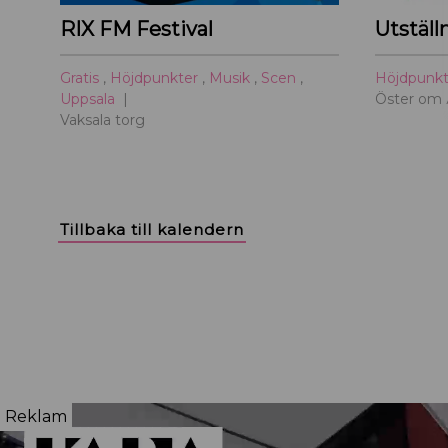
RIX FM Festival
Utställ
Gratis
,
Höjdpunkter
,
Musik
,
Scen
,
Höjdpunk
Uppsala
Öster om
Vaksala torg
Tillbaka till kalendern
Reklam