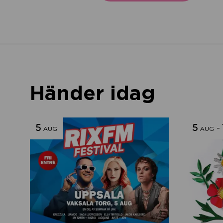
Händer idag
5
5
-
AUG
AUG