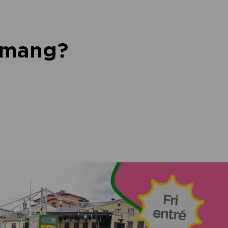
nemang?