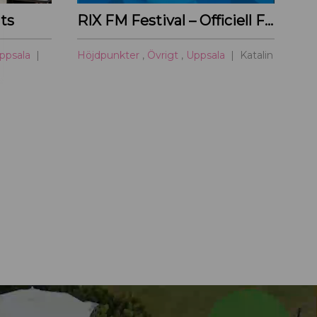
ts
RIX FM Festival – Officiell För- och Efterfest
ppsala
Höjdpunkter
,
Övrigt
,
Uppsala
Katalin