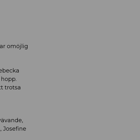
kar omöjlig
Rebecka
 hopp.
t trotsa
vävande,
, Josefine