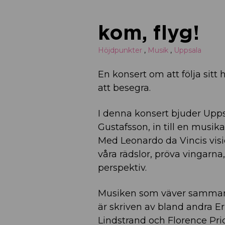
kom, flyg!
Höjdpunkter
,
Musik
,
Uppsala
En konsert om att följa sitt 
att besegra.
I denna konsert bjuder Up
Gustafsson, in till en musi
Med Leonardo da Vincis visi
våra rädslor, pröva vingarna,
perspektiv.
Musiken som väver samman de
är skriven av bland andra Er
Lindstrand och Florence Pri