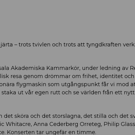
hjärta – trots tvivlen och trots att tyngdkraften ver
psala Akademiska Kammarkör, under ledning av 
kalisk resa genom drömmar om frihet, identitet och
onära flygmaskin som utgångspunkt får vi mod at
 staka ut vår egen rutt och se världen från ett nytt
t sköra och det storslagna, det stilla och det s
ic Whitacre, Anna Cederberg Orreteg, Philip Glass
ce. Konserten tar ungefär en timme.