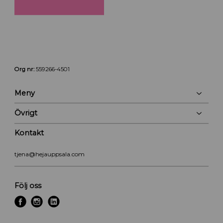
Org nr:
559266-4501
Meny
Övrigt
Kontakt
tjena@hejauppsala.com
Följ oss
f
i
l
a
n
i