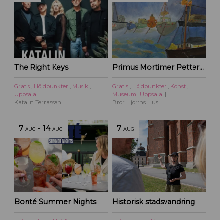
The Right Keys
Primus Mortimer Pettersson
Gratis
,
Höjdpunkter
,
Musik
,
Gratis
,
Höjdpunkter
,
Konst
,
Uppsala
Museum
,
Uppsala
Katalin Terrassen
Bror Hjorths Hus
7
-
14
7
AUG
AUG
AUG
Bonté Summer Nights
Historisk stadsvandring