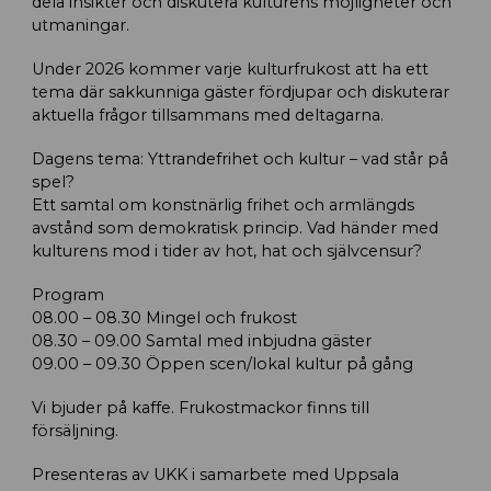
dela insikter och diskutera kulturens möjligheter och
utmaningar.
Under 2026 kommer varje kulturfrukost att ha ett
tema där sakkunniga gäster fördjupar och diskuterar
aktuella frågor tillsammans med deltagarna.
Dagens tema: Yttrandefrihet och kultur – vad står på
spel?
Ett samtal om konstnärlig frihet och armlängds
avstånd som demokratisk princip. Vad händer med
kulturens mod i tider av hot, hat och självcensur?
Program
08.00 – 08.30 Mingel och frukost
08.30 – 09.00 Samtal med inbjudna gäster
09.00 – 09.30 Öppen scen/lokal kultur på gång
Vi bjuder på kaffe. Frukostmackor finns till
försäljning.
Presenteras av UKK i samarbete med Uppsala