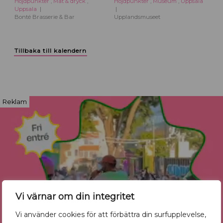
Höjdpunkter
,
Mat & dryck
,
Höjdpunkter
,
Museum
,
Uppsala
Uppsala
Bonté Brasserie & Bar
Upplandsmuseet
Tillbaka till kalendern
Reklam
Vi värnar om din integritet
Vi använder cookies för att förbättra din surfupplevelse,