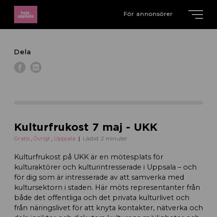
För annonsörer
Dela
Kulturfrukost 7 maj - UKK
Gratis
,
Övrigt
,
Uppsala
Lästid: 2 minuter
Kulturfrukost på UKK är en mötesplats för
kulturaktörer och kulturintresserade i Uppsala – och
för dig som är intresserade av att samverka med
kultursektorn i staden. Här möts representanter från
både det offentliga och det privata kulturlivet och
från näringslivet för att knyta kontakter, nätverka och