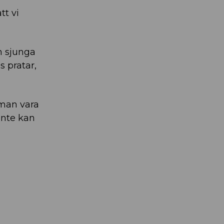
tt vi
h sjunga
s pratar,
 man vara
inte kan