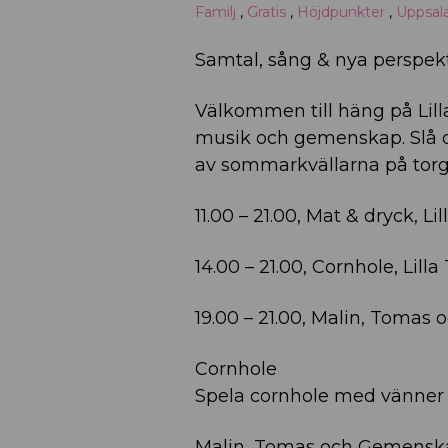
Familj
,
Gratis
,
Höjdpunkter
,
Uppsal
Samtal, sång & nya perspek
Välkommen till häng på Lilla
musik och gemenskap. Slå di
av sommarkvällarna på torg
11.00 – 21.00, Mat & dryck, Li
14.00 – 21.00, Cornhole, Lilla
19.00 – 21.00, Malin, Tomas 
Cornhole
Spela cornhole med vänner oc
Malin, Tomas och Gemens