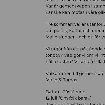
Var är gemenskapen i samhä
kanske kan mötas i våra ol
Tre sommarkvällar utanför U
om politik, kultur och meni
Malin sjunger – och du får 
Vi utgår från ett påstående
tondöv? Vad gör vi om vi i
hålla takten? Vi ses på Lilla
Välkommen till gemenskap
Malin & Tomas
Datum: Påstående:
12 juli ”Om folk bara…”
2 augusti ”Det bästa för sam