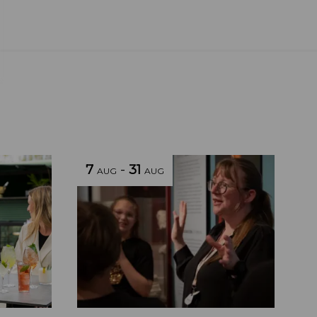
7
-
31
AUG
AUG