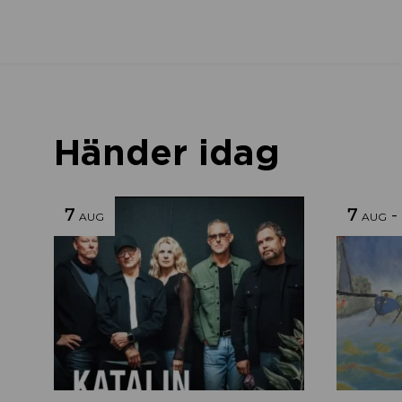
Händer idag
7
7
-
AUG
AUG