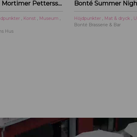
Primus Mortimer Pettersson
Bonté Summer Nigh
jdpunkter
,
Konst
,
Museum
,
Höjdpunkter
,
Mat & dryck
,
U
Bonté Brasserie & Bar
ths Hus