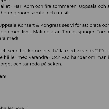
llet? Här! Kom och fira sommaren, Uppsala och a
ikheter genom samtal och musik.
ppsala Konsert & Kongress ses vi för att prata oc
ngen med livet. Malin pratar, Tomas sjunger, Toma
vara med!
 och ser efter: kommer vi hålla med varandra? Får
nte håller med varandra? Och vad händer om man 
 torget och tar reda på saken.
en!
hället vore…”