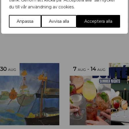
trafik. Genom att klicka på "Acceptera alla" samtycker
du till vår användning av cookies.
Anpassa
Avvisa alla
Acceptera alla
30
7
-
14
AUG
AUG
AUG