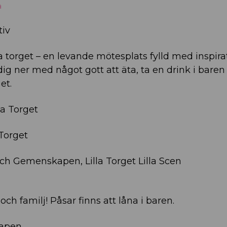
a
tiv
 torget – en levande mötesplats fylld med inspira
g ner med något gott att äta, ta en drink i baren
et.
lla Torget
 Torget
och Gemenskapen, Lilla Torget Lilla Scen
h familj! Påsar finns att låna i baren.
kapen