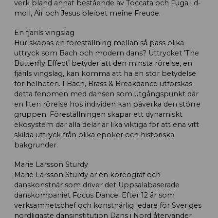
verk bland annat bestående av Toccata och Fuga i d-
moll, Air och Jesus bleibet meine Freude.
En fjärils vingslag
Hur skapas en föreställning mellan så pass olika
uttryck som Bach och modern dans? Uttrycket ’The
Butterfly Effect’ betyder att den minsta rörelse, en
fjärils vingslag, kan komma att ha en stor betydelse
för helheten. I Bach, Brass & Breakdance utforskas
detta fenomen med dansen som utgångspunkt där
en liten rörelse hos individen kan påverka den större
gruppen. Föreställningen skapar ett dynamiskt
ekosystem där alla delar är lika viktiga för att ena vitt
skilda uttryck från olika epoker och historiska
bakgrunder.
Marie Larsson Sturdy
Marie Larsson Sturdy är en koreograf och
danskonstnär som driver det Uppsalabaserade
danskompaniet Focus Dance. Efter 12 år som
verksamhetschef och konstnärlig ledare för Sveriges
nordligaste dansinstitution Dans i Nord återvänder