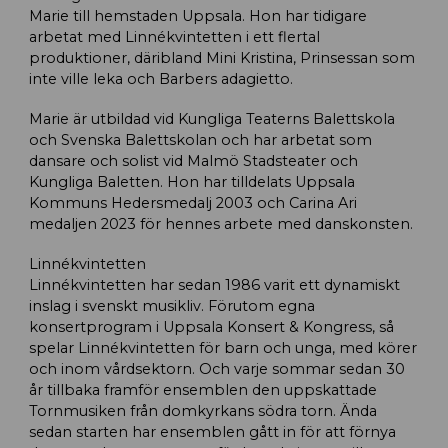
Marie till hemstaden Uppsala. Hon har tidigare
arbetat med Linnékvintetten i ett flertal
produktioner, däribland Mini Kristina, Prinsessan som
inte ville leka och Barbers adagietto.
Marie är utbildad vid Kungliga Teaterns Balettskola
och Svenska Balettskolan och har arbetat som
dansare och solist vid Malmö Stadsteater och
Kungliga Baletten. Hon har tilldelats Uppsala
Kommuns Hedersmedalj 2003 och Carina Ari
medaljen 2023 för hennes arbete med danskonsten.
Linnékvintetten
Linnékvintetten har sedan 1986 varit ett dynamiskt
inslag i svenskt musikliv. Förutom egna
konsertprogram i Uppsala Konsert & Kongress, så
spelar Linnékvintetten för barn och unga, med körer
och inom vårdsektorn. Och varje sommar sedan 30
år tillbaka framför ensemblen den uppskattade
Tornmusiken från domkyrkans södra torn. Ända
sedan starten har ensemblen gått in för att förnya