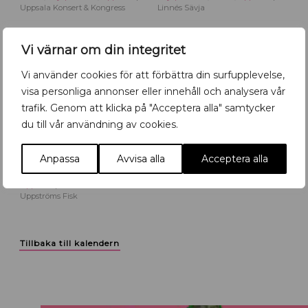
Uppsala Konsert & Kongress
Linnés Sävja
8
8
AUG
AUG
Vi värnar om din integritet
Vi använder cookies för att förbättra din surfupplevelse,
visa personliga annonser eller innehåll och analysera vår
trafik. Genom att klicka på "Acceptera alla" samtycker
du till vår användning av cookies.
Räkor & Vin på Uppströms Fisk
Lasse Holm
Anpassa
Avvisa alla
Acceptera alla
Höjdpunkter
,
Mat & dryck
,
Höjdpunkter
,
Musik
,
Uppsala
Uppsala
Parksnäckan
Uppströms Fisk
Tillbaka till kalendern