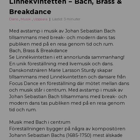
Linnékvintetten – Bach, Brass &
Breakdance
Dans
,
Musik
,
Uppsala
Lästid: 3 minuter
Med avstamp i musik av Johan Sebastian Bach
tillsammans med break- och modern dans tas
publiken med på en resa genom tid och rum.
Bach, Brass & Breakdance
Se Linnékvintetten i ett annorlunda sammanhang!
En unik föreställning med livemusik och dans.
Danskonstnären Marie Larsson Sturdy skapar
tillsammans med Linnékvintetten och dansare från
Focus Dance en föreställning där mötet mellan dans
och musik står i centrum. Med avstamp i musik av
Johan Sebastian Bach tillsammans med break- och
modern dans tas publiken med på en resa genom
tid och rum.
Musik med Bach i centrum
Föreställningen bygger på några av kompositören
Johann Sebastian Bachs (1685-1750) mest älskade