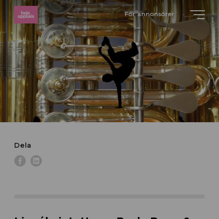
För annonsörer
Dela