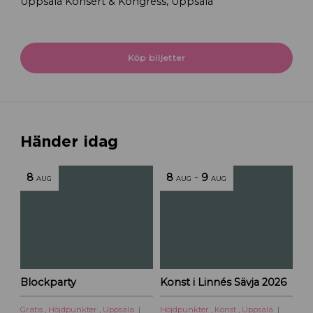
Uppsala Konsert & Kongress, Uppsala
Köp biljetter
Händer idag
8
8
-
9
AUG
AUG
AUG
Blockparty
Konst i Linnés Sävja 2026
Gratis
,
Höjdpunkter
,
Uppsala
Höjdpunkter
,
Konst
,
Uppsala