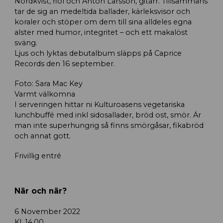
Nordkvist, fiol och Anton Larsson, gitarr. Tillsammans
tar de sig an medeltida ballader, kärleksvisor och
koraler och stöper om dem till sina alldeles egna
alster med humor, integritet – och ett makalöst
sväng.
Ljus och lyktas debutalbum släpps på Caprice
Records den 16 september.
Foto: Sara Mac Key
Varmt välkomna
I serveringen hittar ni Kulturoasens vegetariska
lunchbuffé med inkl sidosallader, bröd ost, smör. Är
man inte superhungrig så finns smörgåsar, fikabröd
och annat gott.
Frivillig entré
När och när?
6 November 2022
Kl. 14.00