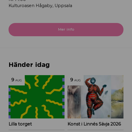
Kulturoasen Hågaby, Uppsala
Mer info
Händer idag
9
9
AUG
AUG
Lilla torget
Konst i Linnés Sävja 2026