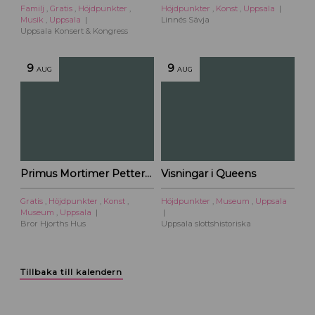
Familj
,
Gratis
,
Höjdpunkter
,
Höjdpunkter
,
Konst
,
Uppsala
Musik
,
Uppsala
Linnés Sävja
Uppsala Konsert & Kongress
9
9
AUG
AUG
Primus Mortimer Pettersson
Visningar i Queens
Gratis
,
Höjdpunkter
,
Konst
,
Höjdpunkter
,
Museum
,
Uppsala
Museum
,
Uppsala
Bror Hjorths Hus
Uppsala slottshistoriska
Tillbaka till kalendern