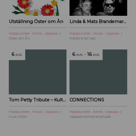
Utställning Öster om Ån
Linda & Mats Brandemark & Marc Gransten
Höjdpunkter
,
Konst
,
Uppsala
Höjdpunkter
,
Musik
,
Uppsala
Öster om Ån
Katalins terrass
6
6
-
16
AUG
AUG
AUG
Tom Petty Tribute – Kulturoasens sommarscen 2026
CONNECTIONS
Höjdpunkter
,
Musik
,
Uppsala
Höjdpunkter
,
Konst
,
Uppsala
Gula Villan
Uppsala Konstnärsklubb