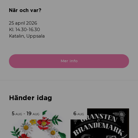
När och var?
25 april 2026
Kl. 14.30-16.30
Katalin, Uppsala
Mer info
Händer idag
5
-
19
6
AUG
AUG
AUG