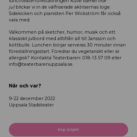
lunchteaterföreställningen
Kulle Ramel firar
jul
blickar vi in de välfriserade aktrisernas loge.
Sidekicken och pianisten Per Wickström får också
vara med.
Välkommen på sketcher, humor, musik och ett
klassiskt julbord med alltifrån sill till Jansson och
köttbulle. Lunchen börjar serveras 30 minuter innan
föreställningsstart. Föredrar du vegetariskt eller är
allergisk? Kontakta Teaterbaren: 018-13 57 09 eller
info@teaterbarenuppsala.se.
När och var?
9-22 december 2022
Uppsala Stadsteater
Köp biljett