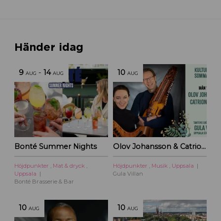
Händer idag
9
-
14
10
AUG
AUG
AUG
Bonté Summer Nights
Olov Johansson & Catriona McKay – Kulturoasens sommarscen 2026
Höjdpunkter
,
Mat & dryck
,
Höjdpunkter
,
Musik
,
Uppsala
Uppsala
Gula Villan
Bonté Brasserie & Bar
10
10
AUG
AUG