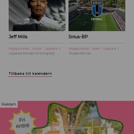
Jeff Mills
Sirius-BP
Höjdpunkter
,
Musik
,
Uppsala
Höjdpunkter
,
Sport
,
Uppsala
Uppsala Konsert & Kongress
Studenternas
Tillbaka till kalendern
Reklam