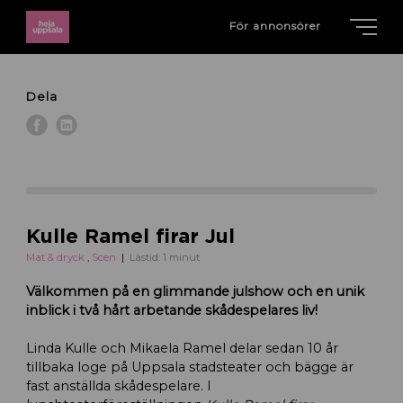
För annonsörer
Dela
Kulle Ramel firar Jul
Mat & dryck
,
Scen
Lästid: 1 minut
Välkommen på en glimmande julshow och en unik
inblick i två hårt arbetande skådespelares liv!
Linda Kulle och Mikaela Ramel delar sedan 10 år
tillbaka loge på Uppsala stadsteater och bägge är
fast anställda skådespelare. I