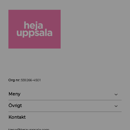
Org nr:
559266-4501
Meny
Övrigt
Kontakt
tjena@hejauppsala.com