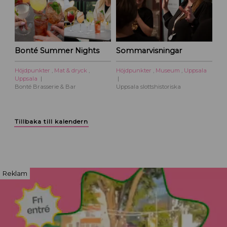
Bonté Summer Nights
Sommarvisningar
Höjdpunkter
,
Mat & dryck
,
Höjdpunkter
,
Museum
,
Uppsala
Uppsala
Bonté Brasserie & Bar
Uppsala slottshistoriska
Tillbaka till kalendern
Reklam