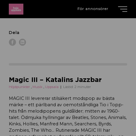
För annonsörer
Dela
Magic III – Katalins Jazzbar
Höjdpunkter
,
Musik
,
Uppsala
Lästid: 2 minuter
MAGIC III levererar stilsäkert modspop av bästa
märke – ett pärlband av oemotståndliga Tio i Topp-
hits från melodipopens guldålder; mitten av 1960-
talet. Ödmjuka hyllningar av Beatles, Stones, Animals,
Kinks, Hollies, Manfred Mann, Searchers, Byrds,
Zombies, The Who… Rutinerade MAGIC III har