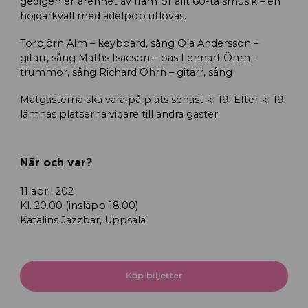
gedigen erfarenhet av framför allt 60-talsmusik – en
höjdarkväll med ädelpop utlovas.
Torbjörn Alm – keyboard, sång Ola Andersson –
gitarr, sång Maths Isacson – bas Lennart Öhrn –
trummor, sång Richard Öhrn – gitarr, sång
Matgästerna ska vara på plats senast kl 19. Efter kl 19
lämnas platserna vidare till andra gäster.
När och var?
11 april 202
Kl. 20.00 (insläpp 18.00)
Katalins Jazzbar, Uppsala
Köp biljetter