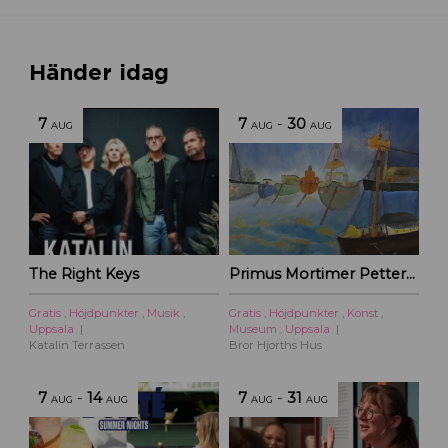
Händer idag
7
7
-
30
AUG
AUG
AUG
The Right Keys
Primus Mortimer Pettersson
Gratis
,
Höjdpunkter
,
Musik
,
Gratis
,
Höjdpunkter
,
Konst
,
Uppsala
Museum
,
Uppsala
Katalin Terrassen
Bror Hjorths Hus
7
-
14
7
-
31
AUG
AUG
AUG
AUG