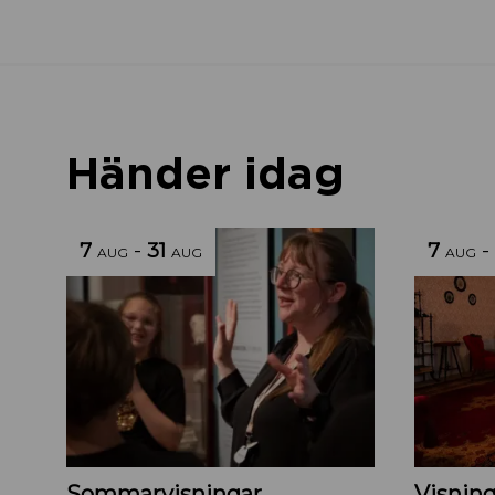
Händer idag
7
-
31
7
-
AUG
AUG
AUG
Sommarvisningar