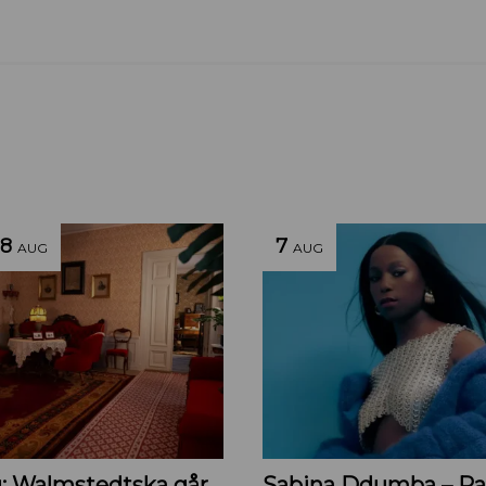
8
7
AUG
AUG
Visning: Walmstedtska gården