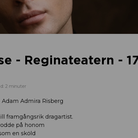
se - Reginateatern - 1
id: 2 minuter
ed Adam Admira Risberg
ll framgångsrik dragartist.
trodde på honom
som en sköld