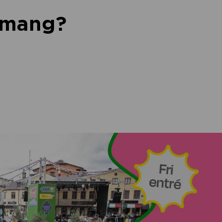
nemang?