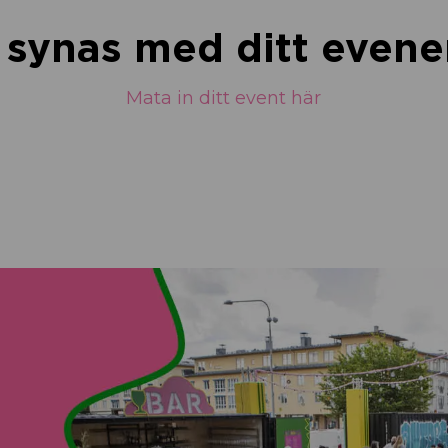
u synas med ditt eve
Mata in ditt event här