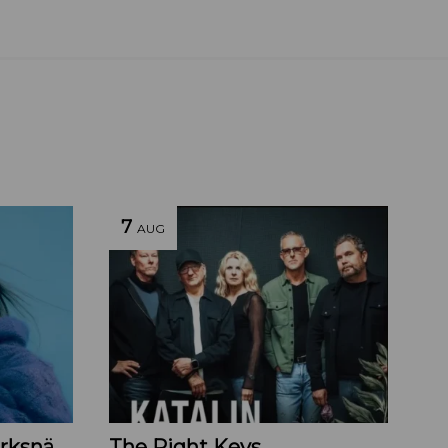
7
AUG
Sabina Ddumba – Parksnäckan – 2026
The Right Keys