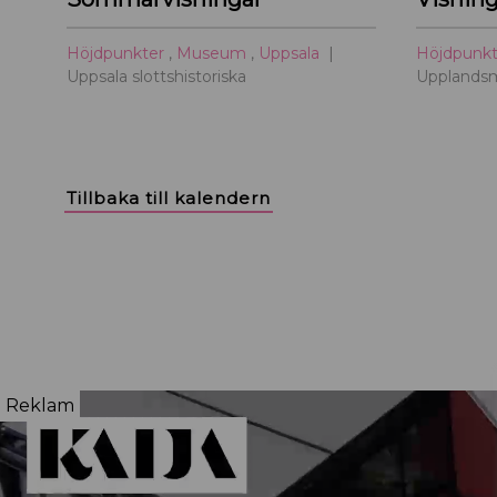
Höjdpunkter
,
Museum
,
Uppsala
Höjdpunk
Uppsala slottshistoriska
Upplands
Tillbaka till kalendern
Reklam