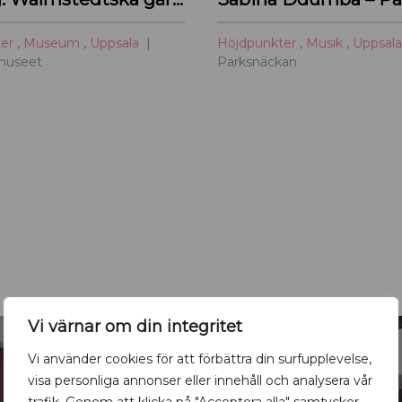
ter
,
Museum
,
Uppsala
Höjdpunkter
,
Musik
,
Uppsal
museet
Parksnäckan
Vi värnar om din integritet
Vi använder cookies för att förbättra din surfupplevelse,
visa personliga annonser eller innehåll och analysera vår