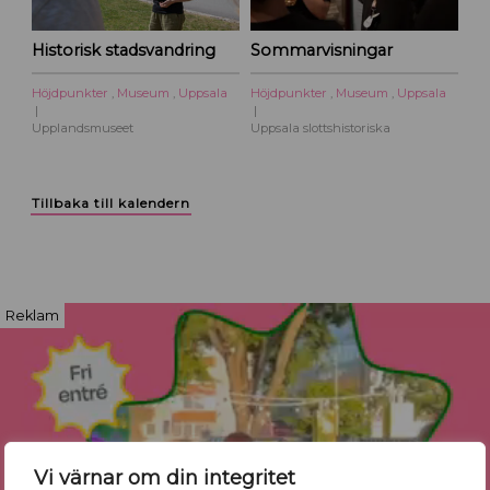
Historisk stadsvandring
Sommarvisningar
Höjdpunkter
,
Museum
,
Uppsala
Höjdpunkter
,
Museum
,
Uppsala
Upplandsmuseet
Uppsala slottshistoriska
Tillbaka till kalendern
Reklam
Vi värnar om din integritet