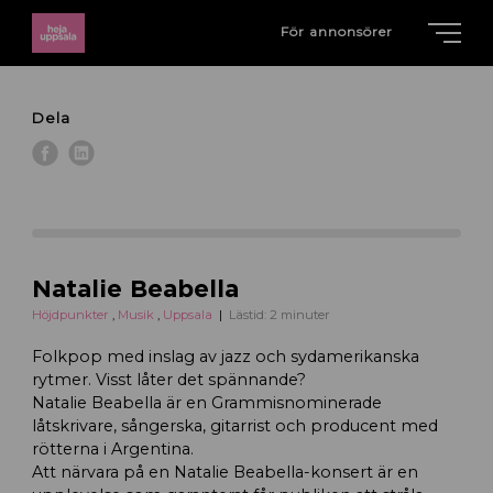
För annonsörer
Dela
Natalie Beabella
Höjdpunkter
,
Musik
,
Uppsala
Lästid: 2 minuter
Folkpop med inslag av jazz och sydamerikanska
rytmer. Visst låter det spännande?
Natalie Beabella är en Grammisnominerade
låtskrivare, sångerska, gitarrist och producent med
rötterna i Argentina.
Att närvara på en Natalie Beabella-konsert är en