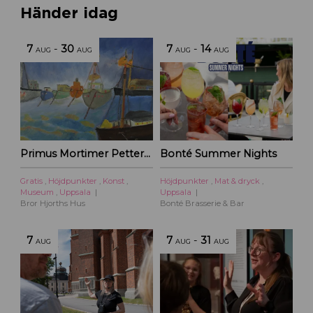
Händer idag
7
-
30
7
-
14
AUG
AUG
AUG
AUG
Primus Mortimer Pettersson
Bonté Summer Nights
Gratis
,
Höjdpunkter
,
Konst
,
Höjdpunkter
,
Mat & dryck
,
Museum
,
Uppsala
Uppsala
Bror Hjorths Hus
Bonté Brasserie & Bar
7
7
-
31
AUG
AUG
AUG