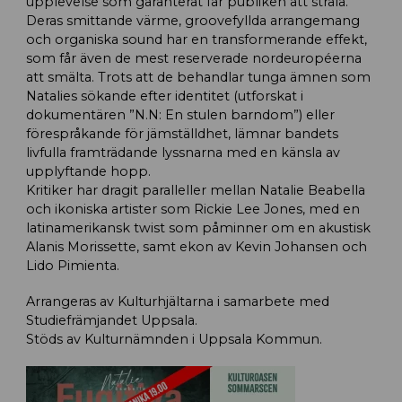
upplevelse som garanterat får publiken att stråla.
Deras smittande värme, groovefyllda arrangemang
och organiska sound har en transformerande effekt,
som får även de mest reserverade nordeuropéerna
att smälta. Trots att de behandlar tunga ämnen som
Natalies sökande efter identitet (utforskat i
dokumentären ”N.N: En stulen barndom”) eller
förespråkande för jämställdhet, lämnar bandets
livfulla framträdande lyssnarna med en känsla av
upplyftande hopp.
Kritiker har dragit paralleller mellan Natalie Beabella
och ikoniska artister som Rickie Lee Jones, med en
latinamerikansk twist som påminner om en akustisk
Alanis Morissette, samt ekon av Kevin Johansen och
Lido Pimienta.
Arrangeras av Kulturhjältarna i samarbete med
Studiefrämjandet Uppsala.
Stöds av Kulturnämnden i Uppsala Kommun.