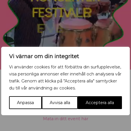
Vi värnar om din integritet
Vi använder cookies för att förbättra din surfupplevelse,
visa personliga annonser eller innehåll och analysera vår
trafik. Genom att klicka på "Acceptera alla" samtycker
du till vår användning av cookies.
Vill du synas med ditt
Anpassa
Avvisa alla
Acceptera alla
evenemang?
Mata in ditt event här