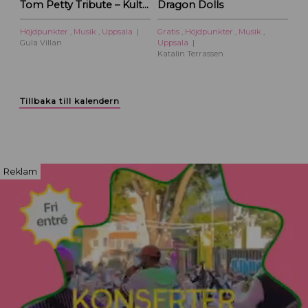
Tom Petty Tribute – Kulturoasens sommarscen 2026
Dragon Dolls
Höjdpunkter
,
Musik
,
Uppsala
Gratis
,
Höjdpunkter
,
Musik
,
Gula Villan
Uppsala
Katalin Terrassen
Tillbaka till kalendern
Reklam