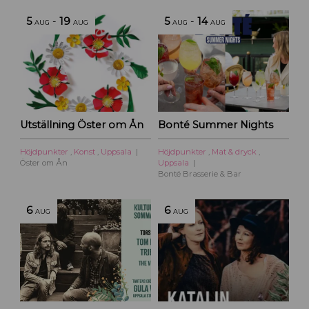
5
-
19
5
-
14
AUG
AUG
AUG
AUG
Utställning Öster om Ån
Bonté Summer Nights
Höjdpunkter
,
Konst
,
Uppsala
Höjdpunkter
,
Mat & dryck
,
Öster om Ån
Uppsala
Bonté Brasserie & Bar
6
6
AUG
AUG