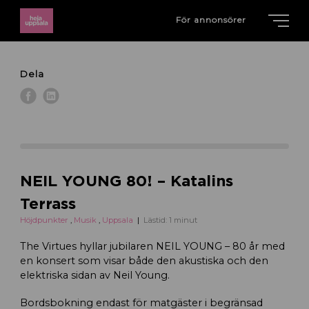
För annonsörer
Dela
NEIL YOUNG 80! – Katalins
Terrass
Höjdpunkter
,
Musik
,
Uppsala
Lästid: 1 minut
The Virtues hyllar jubilaren NEIL YOUNG – 80 år med
en konsert som visar både den akustiska och den
elektriska sidan av Neil Young.
Bordsbokning endast för matgäster i begränsad