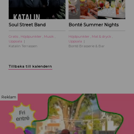
Soul Street Band
Bonté Summer Nights
Gratis
,
Höjdpunkter
,
Musik
,
Höjdpunkter
,
Mat & dryck
,
Uppsala
Uppsala
Katalin Terrassen
Bonté Brasserie & Bar
Tillbaka till kalendern
Reklam