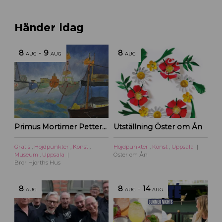
Händer idag
8
-
9
8
AUG
AUG
AUG
Primus Mortimer Pettersson
Utställning Öster om Ån
Gratis
,
Höjdpunkter
,
Konst
,
Höjdpunkter
,
Konst
,
Uppsala
Museum
,
Uppsala
Öster om Ån
Bror Hjorths Hus
8
8
-
14
AUG
AUG
AUG