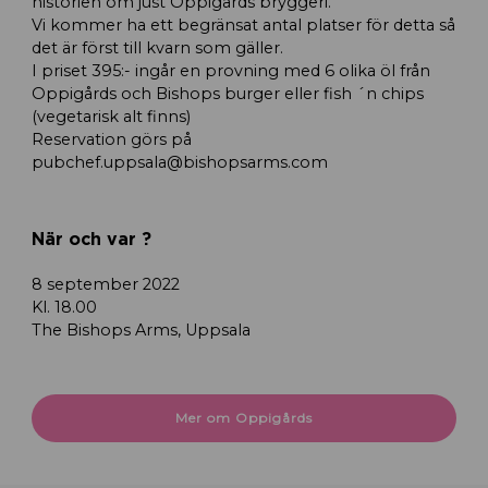
historien om just Oppigårds bryggeri.
Vi kommer ha ett begränsat antal platser för detta så
det är först till kvarn som gäller.
I priset 395:- ingår en provning med 6 olika öl från
Oppigårds och Bishops burger eller fish ´n chips
(vegetarisk alt finns)
Reservation görs på
pubchef.uppsala@bishopsarms.com
När och var ?
8 september 2022
Kl. 18.00
The Bishops Arms, Uppsala
Mer om Oppigårds