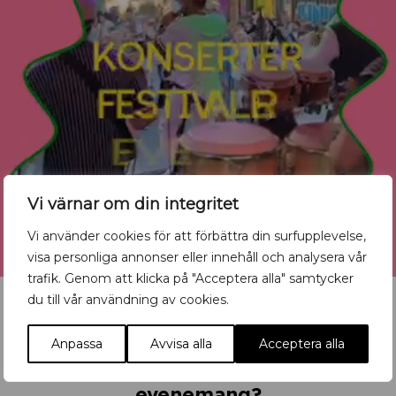
Vi värnar om din integritet
Vi använder cookies för att förbättra din surfupplevelse,
visa personliga annonser eller innehåll och analysera vår
trafik. Genom att klicka på "Acceptera alla" samtycker
du till vår användning av cookies.
Anpassa
Avvisa alla
Acceptera alla
Vill du synas med ditt
evenemang?