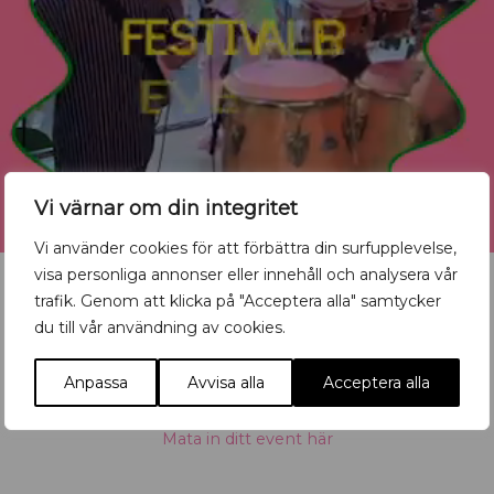
Vi värnar om din integritet
Vi använder cookies för att förbättra din surfupplevelse,
visa personliga annonser eller innehåll och analysera vår
trafik. Genom att klicka på "Acceptera alla" samtycker
du till vår användning av cookies.
Vill du synas med ditt
Anpassa
Avvisa alla
Acceptera alla
evenemang?
Mata in ditt event här