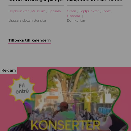
Höjdpunkter
,
Museum
,
Uppsala
Gratis
,
Höjdpunkter
,
Konst
,
Uppsala
Uppsala slottshistoriska
Domkyrkan
Tillbaka till kalendern
Reklam