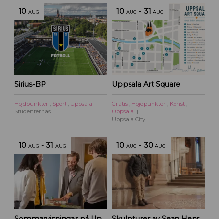
10
10
-
31
AUG
AUG
AUG
Sirius-BP
Uppsala Art Square
Höjdpunkter
,
Sport
,
Uppsala
Gratis
,
Höjdpunkter
,
Konst
,
Studenternas
Uppsala
Uppsala City
10
-
31
10
-
30
AUG
AUG
AUG
AUG
Sommarvisningar på Uppsala slottshistoriska
Skulpturer av Sean Henry – Domkyrkan