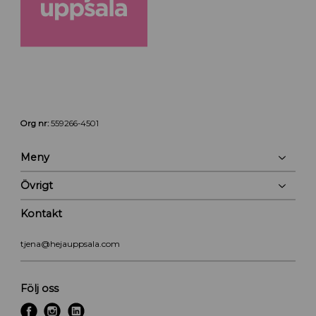
Org nr:
559266-4501
Meny
Övrigt
Kontakt
tjena@hejauppsala.com
Följ oss
f
i
l