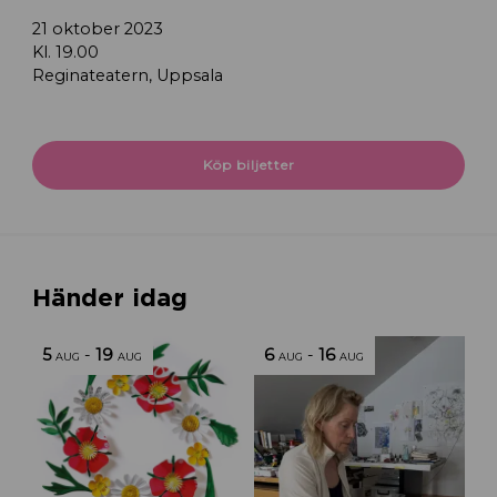
21 oktober 2023
Kl. 19.00
Reginateatern, Uppsala
Köp biljetter
Händer idag
5
-
19
6
-
16
AUG
AUG
AUG
AUG