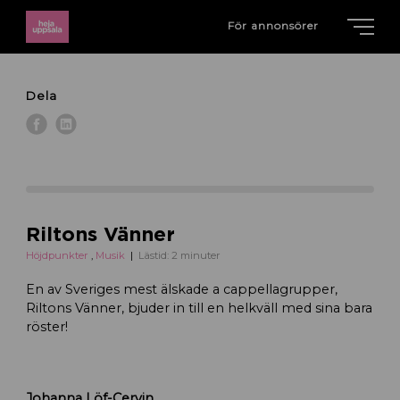
För annonsörer
Dela
Riltons Vänner
Höjdpunkter
,
Musik
Lästid: 2 minuter
En av Sveriges mest älskade a cappellagrupper,
Riltons Vänner, bjuder in till en helkväll med sina bara
röster!
Johanna Löf-Cervin