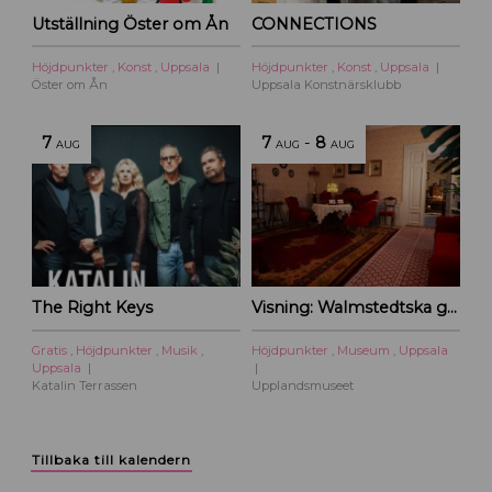
Utställning Öster om Ån
CONNECTIONS
Höjdpunkter
,
Konst
,
Uppsala
Höjdpunkter
,
Konst
,
Uppsala
Öster om Ån
Uppsala Konstnärsklubb
7
7
-
8
AUG
AUG
AUG
The Right Keys
Visning: Walmstedtska gården
Gratis
,
Höjdpunkter
,
Musik
,
Höjdpunkter
,
Museum
,
Uppsala
Uppsala
Katalin Terrassen
Upplandsmuseet
Tillbaka till kalendern