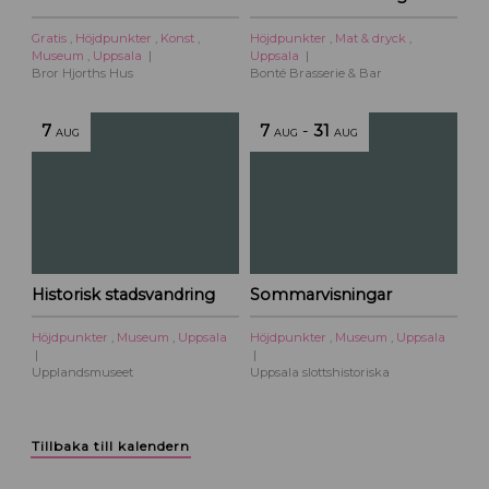
Gratis
,
Höjdpunkter
,
Konst
,
Höjdpunkter
,
Mat & dryck
,
Museum
,
Uppsala
Uppsala
Bror Hjorths Hus
Bonté Brasserie & Bar
7
7
-
31
AUG
AUG
AUG
Historisk stadsvandring
Sommarvisningar
Höjdpunkter
,
Museum
,
Uppsala
Höjdpunkter
,
Museum
,
Uppsala
Upplandsmuseet
Uppsala slottshistoriska
Tillbaka till kalendern