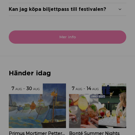
Kan jag köpa biljettpass till festivalen?
Mer info
Händer idag
7
-
30
7
-
14
AUG
AUG
AUG
AUG
Primus Mortimer Pettersson
Bonté Summer Nights