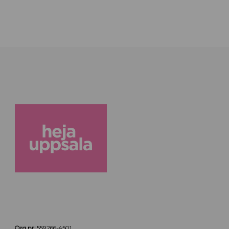
Org nr:
559266-4501