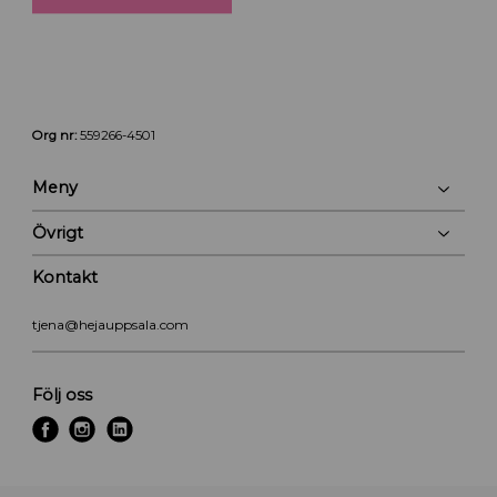
Org nr:
559266-4501
Meny
Övrigt
Kontakt
tjena@hejauppsala.com
Följ oss
f
i
l
a
n
i
c
s
n