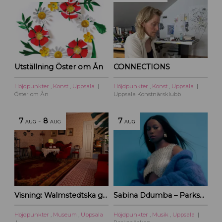
Utställning Öster om Ån
CONNECTIONS
Höjdpunkter
,
Konst
,
Uppsala
Höjdpunkter
,
Konst
,
Uppsala
Öster om Ån
Uppsala Konstnärsklubb
7
-
8
7
AUG
AUG
AUG
Visning: Walmstedtska gården
Sabina Ddumba – Parksnäckan – 2026
Höjdpunkter
,
Museum
,
Uppsala
Höjdpunkter
,
Musik
,
Uppsala