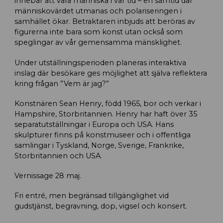
innebär att vara människa i vår tid – en samtid där
människovärdet utmanas och polariseringen i
samhället ökar. Betraktaren inbjuds att beröras av
figurerna inte bara som konst utan också som
speglingar av vår gemensamma mänsklighet.
Under utställningsperioden planeras interaktiva
inslag där besökare ges möjlighet att själva reflektera
kring frågan ”Vem är jag?”
Konstnären Sean Henry, född 1965, bor och verkar i
Hampshire, Storbritannien. Henry har haft över 35
separatutställningar i Europa och USA. Hans
skulpturer finns på konstmuseer och i offentliga
samlingar i Tyskland, Norge, Sverige, Frankrike,
Storbritannien och USA.
Vernissage 28 maj.
Fri entré, men begränsad tillgänglighet vid
gudstjänst, begravning, dop, vigsel och konsert.