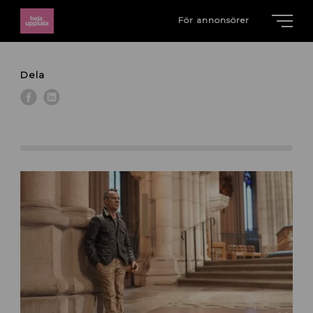
För annonsörer
Dela