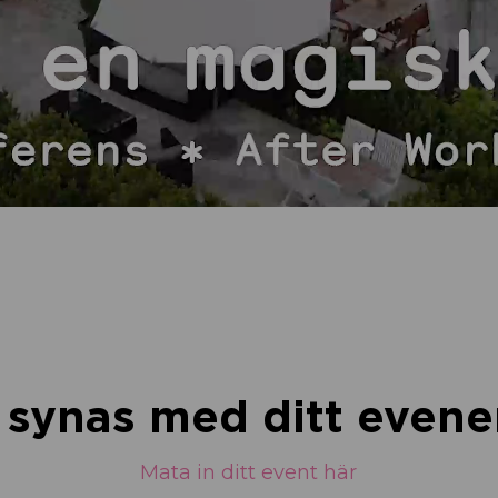
u synas med ditt eve
Mata in ditt event här