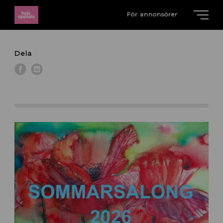
För annonsörer
Dela