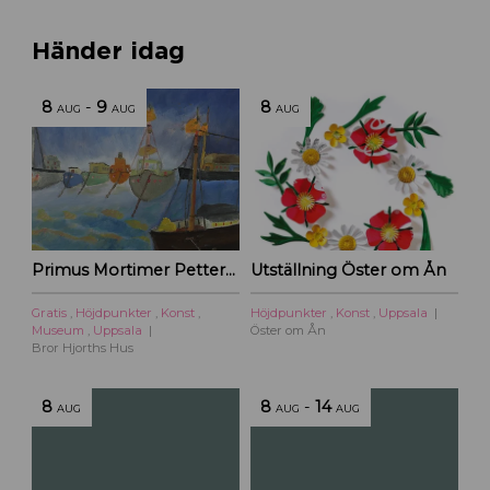
Händer idag
8
-
9
8
AUG
AUG
AUG
Primus Mortimer Pettersson
Utställning Öster om Ån
Gratis
,
Höjdpunkter
,
Konst
,
Höjdpunkter
,
Konst
,
Uppsala
Museum
,
Uppsala
Öster om Ån
Bror Hjorths Hus
8
8
-
14
AUG
AUG
AUG