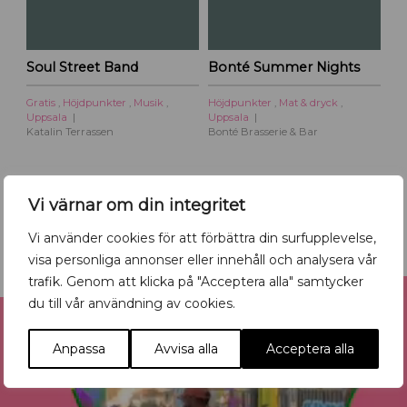
Soul Street Band
Bonté Summer Nights
Gratis
,
Höjdpunkter
,
Musik
,
Höjdpunkter
,
Mat & dryck
,
Uppsala
Uppsala
Katalin Terrassen
Bonté Brasserie & Bar
Tillbaka till kalendern
Vi värnar om din integritet
Vi använder cookies för att förbättra din surfupplevelse,
visa personliga annonser eller innehåll och analysera vår
trafik. Genom att klicka på "Acceptera alla" samtycker
Reklam
du till vår användning av cookies.
Anpassa
Avvisa alla
Acceptera alla