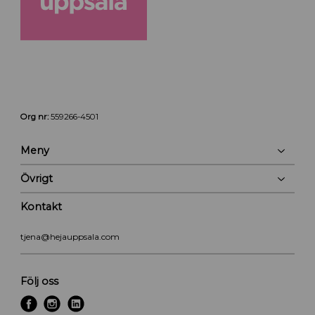
Org nr:
559266-4501
Meny
Övrigt
Kontakt
tjena@hejauppsala.com
Följ oss
f
i
l