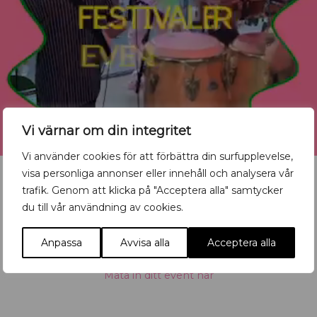
Vi värnar om din integritet
Vi använder cookies för att förbättra din surfupplevelse,
visa personliga annonser eller innehåll och analysera vår
trafik. Genom att klicka på "Acceptera alla" samtycker
du till vår användning av cookies.
Vill du synas med ditt
Anpassa
Avvisa alla
Acceptera alla
evenemang?
Mata in ditt event här