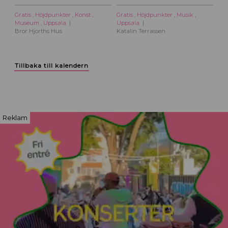
Gratis
,
Höjdpunkter
,
Konst
,
Gratis
,
Höjdpunkter
,
Musik
,
Museum
,
Uppsala
Uppsala
Bror Hjorths Hus
Katalin Terrassen
Tillbaka till kalendern
Reklam