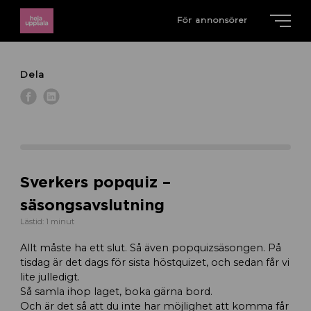
För annonsörer
Dela
Sverkers popquiz –
säsongsavslutning
Lästid: 1 minut
Allt måste ha ett slut. Så även popquizsäsongen. På
tisdag är det dags för sista höstquizet, och sedan får vi
lite julledigt.
Så samla ihop laget, boka gärna bord.
Och är det så att du inte har möjlighet att komma får