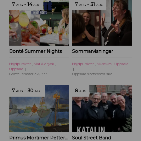
7
-
14
7
-
31
AUG
AUG
AUG
AUG
Bonté Summer Nights
Sommarvisningar
Höjdpunkter
,
Mat & dryck
,
Höjdpunkter
,
Museum
,
Uppsala
Uppsala
Bonté Brasserie & Bar
Uppsala slottshistoriska
7
-
30
8
AUG
AUG
AUG
Primus Mortimer Pettersson
Soul Street Band