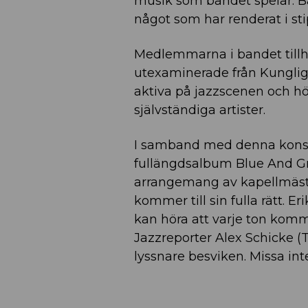
musik som bandet spelar. Båd
något som har renderat i st
Medlemmarna i bandet tillhö
utexaminerade från Kunglig
aktiva på jazzscenen och 
självständiga artister.
I samband med denna konser
fullängdsalbum Blue And Gr
arrangemang av kapellmäst
kommer till sin fulla rätt. 
kan höra att varje ton komme
Jazzreporter Alex Schicke (
lyssnare besviken. Missa in