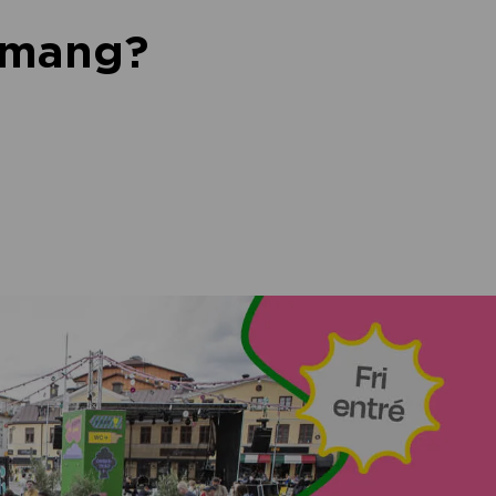
nemang?