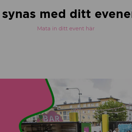
u synas med ditt eve
Mata in ditt event här