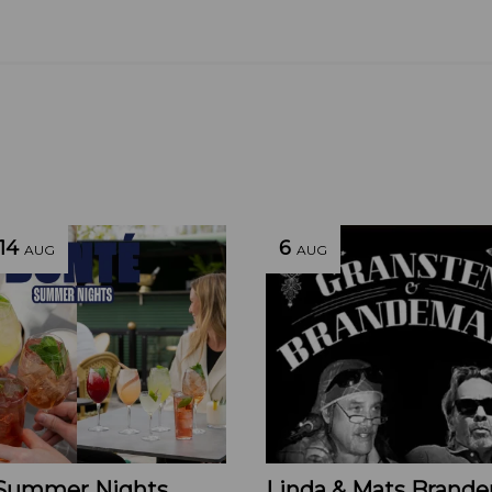
14
6
AUG
AUG
Summer Nights