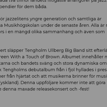
a två tillhör landets flitigaste arrangörer på jaz
ipendier för dem båda.
r jazzelitens yngre generation och samtliga är
a Musikhögskolan under de senaste åren. Alla är
hörs i en mängd olika sammanhang och även som
t släpper Tengholm Ullberg Big Band sitt efter
een With a Touch of Brown. Albumet innehåller 
arna och bandets sväng och stora dynamiska om
Erik Tengholms debutalbum från i fjol hyllades i pre
r från hjärtat och att musikerna brinner för musi
Tyskland). Denna uppföljare kommer inte att gör
te denna maxade releasekonsert och -fest!