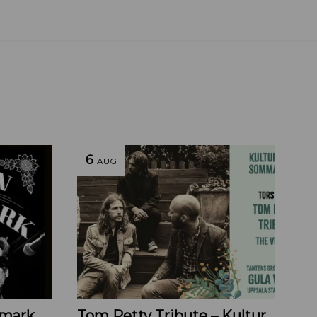
6
AUG
Linda & Mats Brandemark & Marc Gransten
Tom Petty Tribute – Kulturoasens sommarscen 2026