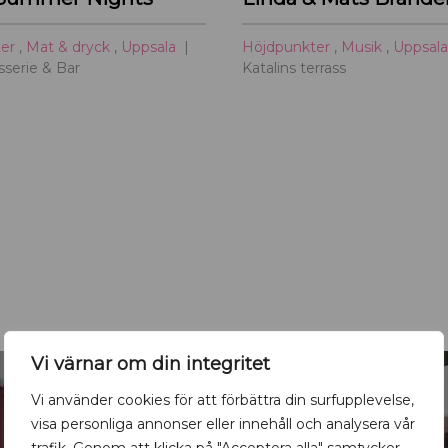
ter
,
Mat & dryck
,
Uppsala
Höjdpunkter
,
Musik
,
Uppsal
serie & Bar
Katalins terrass
Vi värnar om din integritet
Vi använder cookies för att förbättra din surfupplevelse,
visa personliga annonser eller innehåll och analysera vår