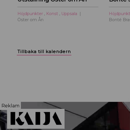
Höjdpunkter
,
Konst
,
Uppsala
Höjdpunk
Öster om Ån
Bonté Bras
Tillbaka till kalendern
Reklam