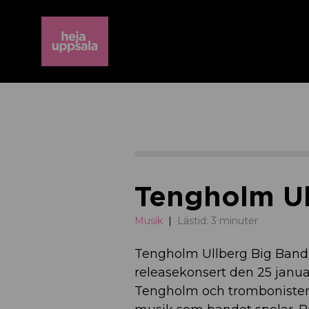
Tengholm Ul
Musik
Lästid: 3 minuter
Tengholm Ullberg Big Band, 
releasekonsert den 25 janua
Tengholm och trombonisten 