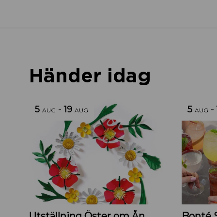
Händer idag
5
-
19
5
-
AUG
AUG
AUG
Utställning Öster om Ån
Bonté 