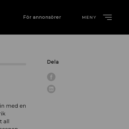
För annonsörer
MENY
Dela
lin med en
rik
 all