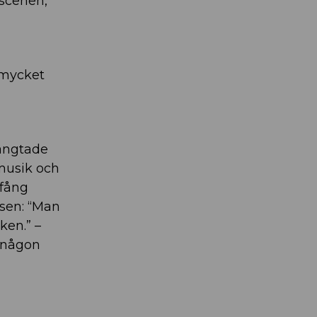
zscenen,
 mycket
längtade
musik och
fång
ssen: “Man
ken.” –
a någon