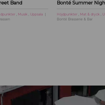
treet Band
Bonté Summer Nigh
jdpunkter
,
Musik
,
Uppsala
Höjdpunkter
,
Mat & dryck
,
U
rrassen
Bonté Brasserie & Bar