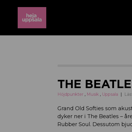
THE BEATLES
Höjdpunkter
,
Musik
,
Uppsala
Läs
Grand Old Softies som akust
dyker ner i The Beatles – år
Rubber Soul. Dessutom bjuds