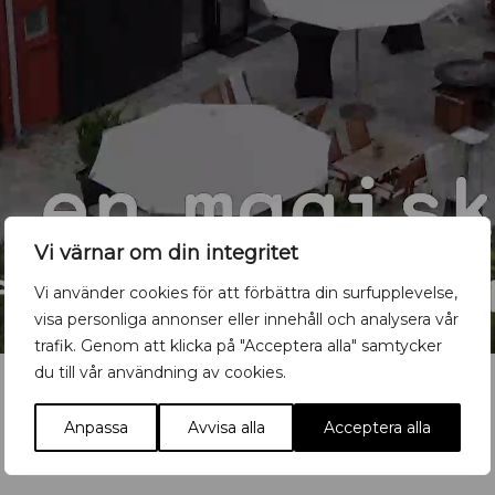
Vi värnar om din integritet
Vi använder cookies för att förbättra din surfupplevelse,
visa personliga annonser eller innehåll och analysera vår
trafik. Genom att klicka på "Acceptera alla" samtycker
du till vår användning av cookies.
Anpassa
Avvisa alla
Acceptera alla