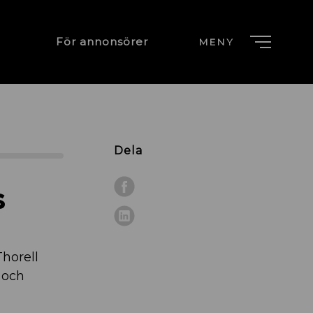
För annonsörer
MENY
Dela
s
horell
 och