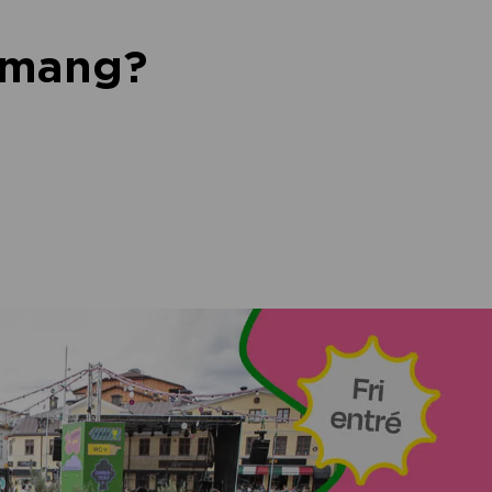
nemang?