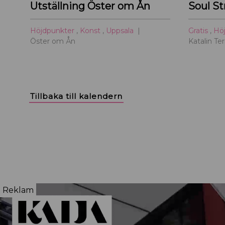
Utställning Öster om Ån
Soul S
Höjdpunkter
,
Konst
,
Uppsala
Gratis
,
Hö
Öster om Ån
Katalin Te
Tillbaka till kalendern
Reklam