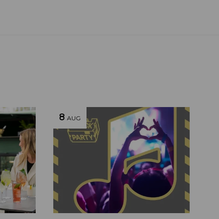
8
AUG