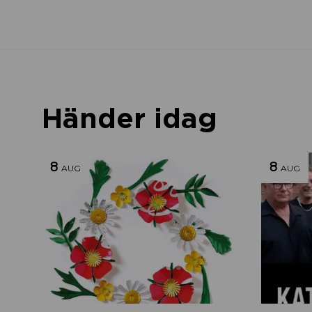
Händer idag
8
8
AUG
AUG