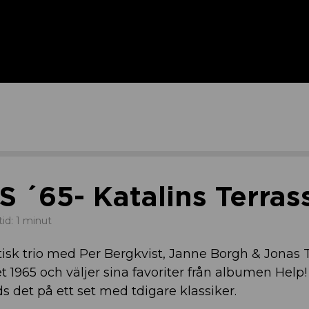
 ´65- Katalins Terras
tid: 1 minut
isk trio med Per Bergkvist, Janne Borgh & Jonas T
et 1965 och väljer sina favoriter från albumen Help!
 det på ett set med tdigare klassiker.