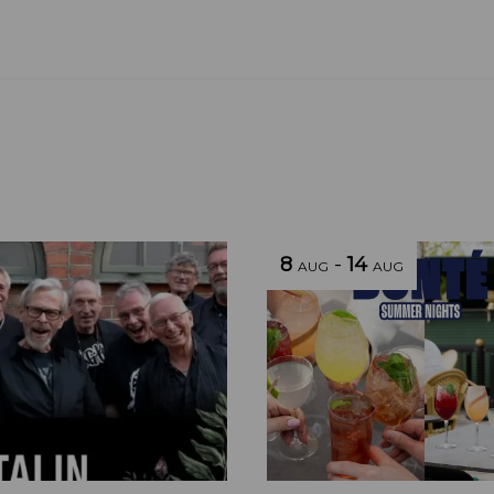
8
-
14
AUG
AUG