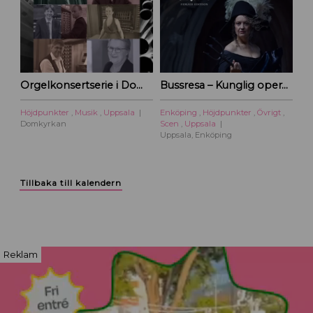
Orgelkonsertserie i Domkyrkan
Bussresa – Kunglig operakväll vid Ulriksdal 2026
Höjdpunkter
,
Musik
,
Uppsala
Enköping
,
Höjdpunkter
,
Övrigt
,
Domkyrkan
Scen
,
Uppsala
Uppsala, Enköping
Tillbaka till kalendern
Reklam