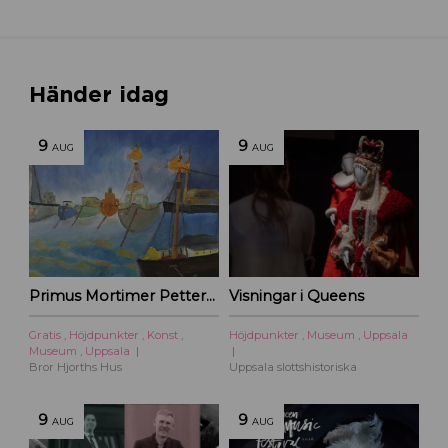
Händer idag
9
9
AUG
AUG
Primus Mortimer Pettersson
Visningar i Queens
Gratis
,
Höjdpunkter
,
Konst
,
Höjdpunkter
,
Museum
,
Uppsala
Museum
,
Uppsala
Bror Hjorths Hus
Uppsala slottshistoriska
9
9
AUG
AUG