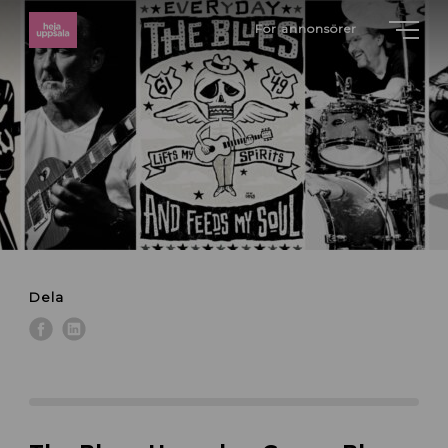
För annonsörer
Dela