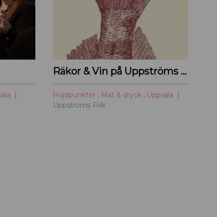
Räkor & Vin på Uppströms Fisk
sala
Höjdpunkter
,
Mat & dryck
,
Uppsala
Uppströms Fisk