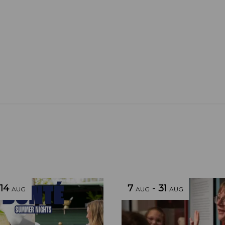
14
7
-
31
AUG
AUG
AUG