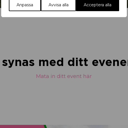
Anpassa
Avvisa alla
Acceptera alla
u synas med ditt eve
Mata in ditt event här