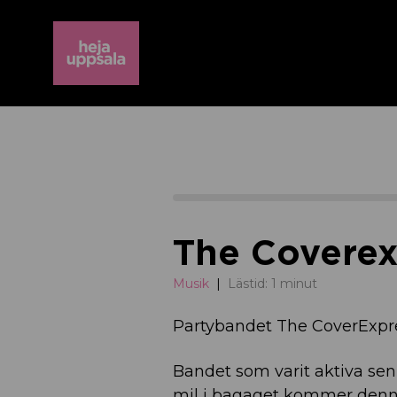
The Coverex
Musik
Lästid: 1 minut
Partybandet The CoverExpre
Bandet som varit aktiva sen
mil i bagaget kommer denna