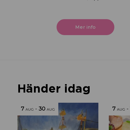
Mer info
Händer idag
7
-
30
7
-
AUG
AUG
AUG