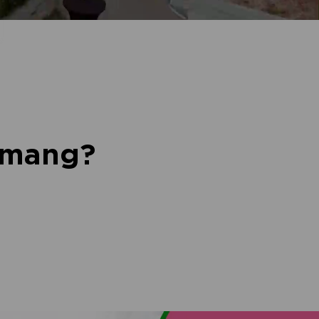
nemang?