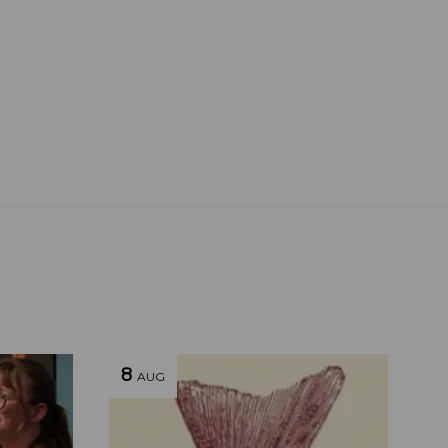
8
AUG