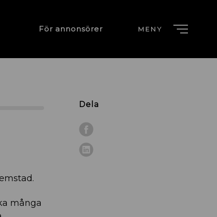
För annonsörer
MENY
Dela
hemstad.
lika många
.