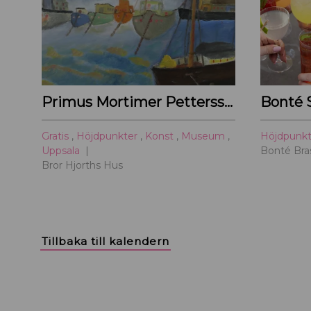
Primus Mortimer Pettersson
Bonté 
Gratis
,
Höjdpunkter
,
Konst
,
Museum
,
Höjdpunk
Uppsala
Bonté Bras
Bror Hjorths Hus
Tillbaka till kalendern