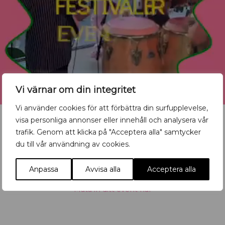
Vi värnar om din integritet
Vi använder cookies för att förbättra din surfupplevelse,
visa personliga annonser eller innehåll och analysera vår
trafik. Genom att klicka på "Acceptera alla" samtycker
du till vår användning av cookies.
Vill du synas med ditt
evenemang?
Anpassa
Avvisa alla
Acceptera alla
Mata in ditt event här