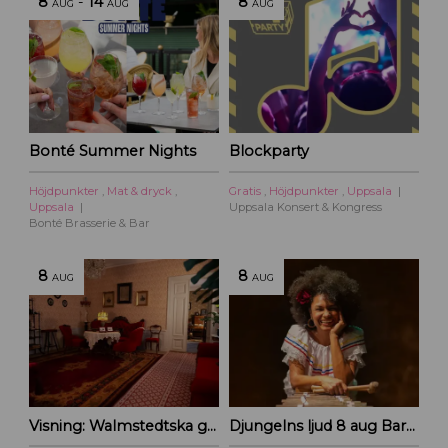
8
-
14
8
AUG
AUG
AUG
Bonté Summer Nights
Blockparty
Höjdpunkter
,
Mat & dryck
,
Gratis
,
Höjdpunkter
,
Uppsala
Uppsala
Uppsala Konsert & Kongress
Bonté Brasserie & Bar
8
8
AUG
AUG
Visning: Walmstedtska gården
Djungelns ljud 8 aug Barnföreställning