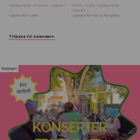
Höjdpunkter
,
Museum
,
Uppsala
Familj
,
Gratis
,
Höjdpunkter
,
Uppsala
Upplandsmuseet
Uppsala Konsert & Kongress
Tillbaka till kalendern
Reklam