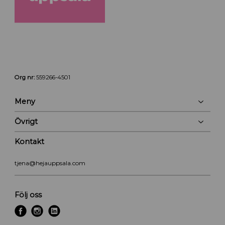
Org nr:
559266-4501
Meny
Övrigt
Kontakt
tjena@hejauppsala.com
Följ oss
f
i
l
a
n
i