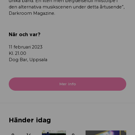
unika band. En liten men betydelsefull milstolpe i
den alternativa musikscenen under detta årtusende”,
Darkroom Magazine.
När och var?
11 februari 2023
Kl. 21.00
Dog Bar, Uppsala
Mer info
Händer idag