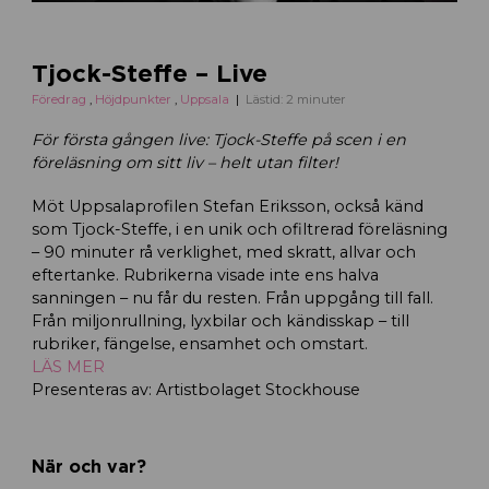
Tjock-Steffe – Live
Föredrag
,
Höjdpunkter
,
Uppsala
Lästid: 2 minuter
För första gången live: Tjock-Steffe på scen i en
föreläsning om sitt liv – helt utan filter!
Möt Uppsalaprofilen Stefan Eriksson, också känd
som Tjock-Steffe, i en unik och ofiltrerad föreläsning
– 90 minuter rå verklighet, med skratt, allvar och
eftertanke. Rubrikerna visade inte ens halva
sanningen – nu får du resten. Från uppgång till fall.
Från miljonrullning, lyxbilar och kändisskap – till
rubriker, fängelse, ensamhet och omstart.
LÄS MER
Presenteras av: Artistbolaget Stockhouse
När och var?