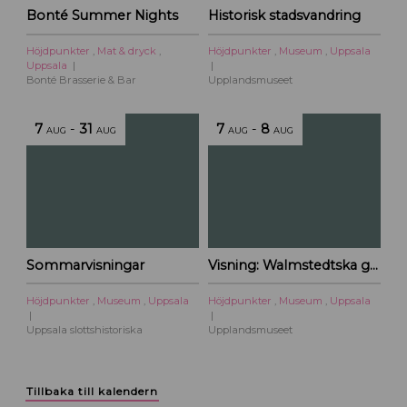
Bonté Summer Nights
Historisk stadsvandring
Höjdpunkter
,
Mat & dryck
,
Höjdpunkter
,
Museum
,
Uppsala
Uppsala
Bonté Brasserie & Bar
Upplandsmuseet
7
-
31
7
-
8
AUG
AUG
AUG
AUG
Sommarvisningar
Visning: Walmstedtska gården
Höjdpunkter
,
Museum
,
Uppsala
Höjdpunkter
,
Museum
,
Uppsala
Uppsala slottshistoriska
Upplandsmuseet
Tillbaka till kalendern