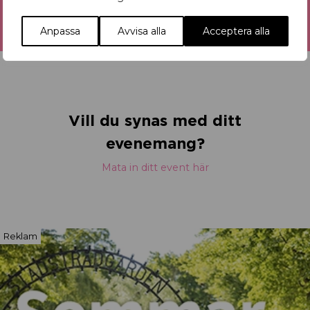
Anpassa
Avvisa alla
Acceptera alla
Vill du synas med ditt
evenemang?
Mata in ditt event här
Reklam