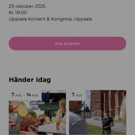
29 oktober 2025
Kl. 19.00
Uppsala Konsert & Kongress, Uppsala
Köp biljetter
Händer idag
7
-
14
7
AUG
AUG
AUG