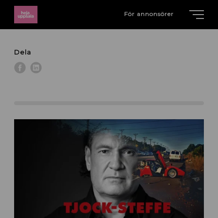
För annonsörer
Dela