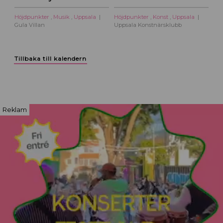
Höjdpunkter
,
Musik
,
Uppsala
Höjdpunkter
,
Konst
,
Uppsala
Gula Villan
Uppsala Konstnärsklubb
Tillbaka till kalendern
Reklam