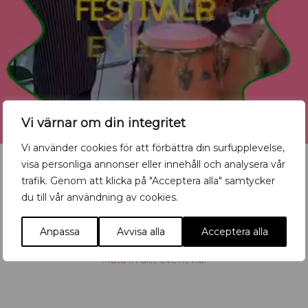
Vi värnar om din integritet
Vi använder cookies för att förbättra din surfupplevelse,
visa personliga annonser eller innehåll och analysera vår
trafik. Genom att klicka på "Acceptera alla" samtycker
du till vår användning av cookies.
Vill du synas med ditt
evenemang?
Anpassa
Avvisa alla
Acceptera alla
Mata in ditt event här