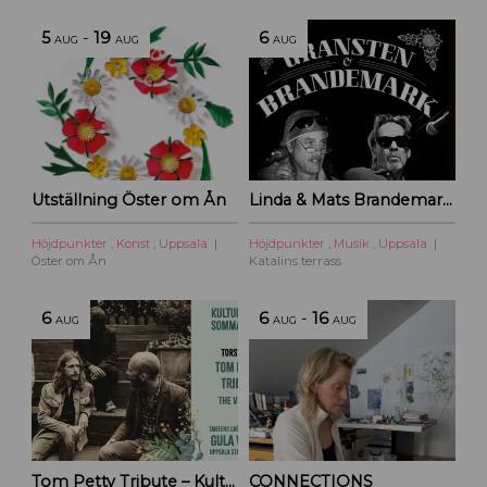
5
-
19
6
AUG
AUG
AUG
Utställning Öster om Ån
Linda & Mats Brandemark & Marc Gransten
Höjdpunkter
,
Konst
,
Uppsala
Höjdpunkter
,
Musik
,
Uppsala
Öster om Ån
Katalins terrass
6
6
-
16
AUG
AUG
AUG
Tom Petty Tribute – Kulturoasens sommarscen 2026
CONNECTIONS