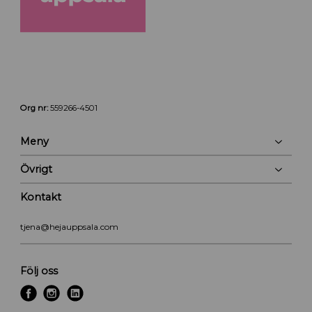
Org nr:
559266-4501
Meny
Övrigt
Kontakt
tjena@hejauppsala.com
Följ oss
f
i
l