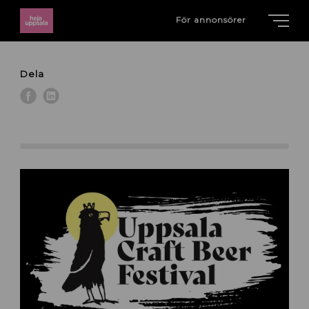
För annonsörer
Dela