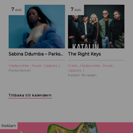
7
7
AUG
AUG
Sabina Ddumba – Parksnäckan – 2026
The Right Keys
Höjdpunkter
,
Musik
,
Uppsala
Gratis
,
Höjdpunkter
,
Musik
,
Parksnäckan
Uppsala
Katalin Terrassen
Tillbaka till kalendern
Reklam