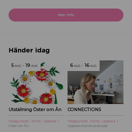
Mer info
Händer idag
5
-
19
6
-
16
AUG
AUG
AUG
AUG
Utställning Öster om Ån
CONNECTIONS
Höjdpunkter
,
Konst
,
Uppsala
Höjdpunkter
,
Konst
,
Uppsala
Öster om Ån
Uppsala Konstnärsklubb