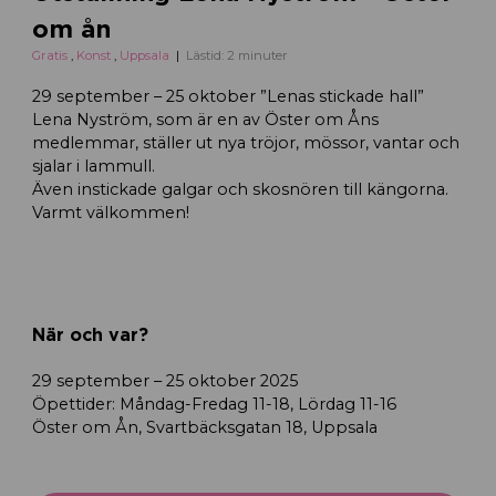
om ån
Gratis
,
Konst
,
Uppsala
Lästid: 2 minuter
29 september – 25 oktober ”Lenas stickade hall”
Lena Nyström, som är en av Öster om Åns
medlemmar, ställer ut nya tröjor, mössor, vantar och
sjalar i lammull.
Även instickade galgar och skosnören till kängorna.
Varmt välkommen!
När och var?
29 september – 25 oktober 2025
Öpettider: Måndag-Fredag 11-18, Lördag 11-16
Öster om Ån, Svartbäcksgatan 18, Uppsala