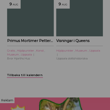
9
9
AUG
AUG
Primus Mortimer Pettersson
Visningar i Queens
Gratis
,
Höjdpunkter
,
Konst
,
Höjdpunkter
,
Museum
,
Uppsala
Museum
,
Uppsala
Bror Hjorths Hus
Uppsala slottshistoriska
Tillbaka till kalendern
Reklam