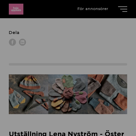
För annonsörer
Dela
Utställning Lena Nyström - Öster